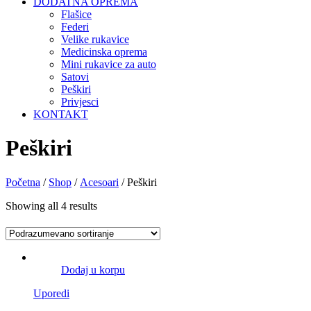
DODATNA OPREMA
Flašice
Federi
Velike rukavice
Medicinska oprema
Mini rukavice za auto
Satovi
Peškiri
Privjesci
KONTAKT
Peškiri
Početna
/
Shop
/
Acesoari
/ Peškiri
Showing all 4 results
Dodaj u korpu
Uporedi