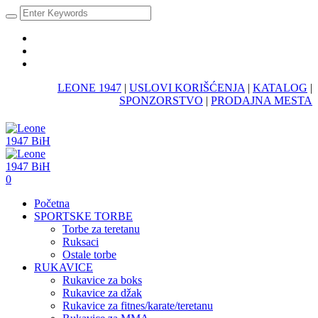
LEONE 1947
|
USLOVI KORIŠĆENJA
|
KATALOG
|
SPONZORSTVO
|
PRODAJNA MESTA
0
Početna
SPORTSKE TORBE
Torbe za teretanu
Ruksaci
Ostale torbe
RUKAVICE
Rukavice za boks
Rukavice za džak
Rukavice za fitnes/karate/teretanu