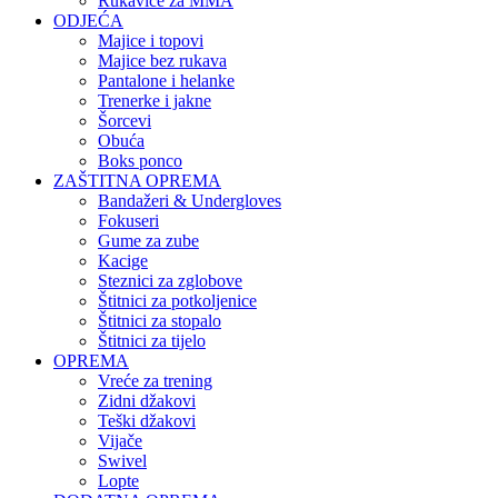
Rukavice za MMA
ODJEĆA
Majice i topovi
Majice bez rukava
Pantalone i helanke
Trenerke i jakne
Šorcevi
Obuća
Boks ponco
ZAŠTITNA OPREMA
Bandažeri & Undergloves
Fokuseri
Gume za zube
Kacige
Steznici za zglobove
Štitnici za potkoljenice
Štitnici za stopalo
Štitnici za tijelo
OPREMA
Vreće za trening
Zidni džakovi
Teški džakovi
Vijače
Swivel
Lopte