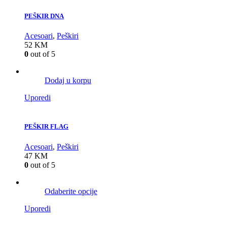
PEŠKIR DNA
Acesoari
,
Peškiri
52
KM
0
out of 5
Dodaj u korpu
Uporedi
PEŠKIR FLAG
Acesoari
,
Peškiri
47
KM
0
out of 5
Odaberite opcije
Uporedi