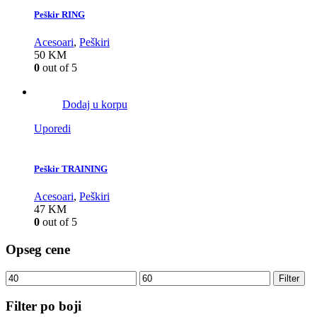
Peškir RING
Acesoari
,
Peškiri
50
KM
0
out of 5
Dodaj u korpu
Uporedi
Peškir TRAINING
Acesoari
,
Peškiri
47
KM
0
out of 5
Opseg cene
Filter
Filter po boji