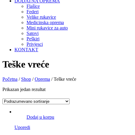
DODATNA OPREMA
Flašice
Federi
Velike rukavice
Medicinska oprema
Mini rukavice za auto
Satovi
Peškiri
Privjesci
KONTAKT
Teške vreće
Početna
/
Shop
/
Oprema
/ Teške vreće
Prikazan jedan rezultat
Dodaj u korpu
Uporedi