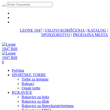
LEONE 1947
|
USLOVI KORIŠĆENJA
|
KATALOG
|
SPONZORSTVO
|
PRODAJNA MESTA
0
Početna
SPORTSKE TORBE
Torbe za teretanu
Ruksaci
Ostale torbe
RUKAVICE
Rukavice za boks
Rukavice za džak
Rukavice za fitnes/karate/teretanu