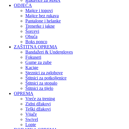
Rukavice za MMA
ODJEĆA
Majice i topovi
Majice bez rukava
Pantalone i helanke
Trenerke i jakne
Šorcevi
Obuća
Boks ponco
ZAŠTITNA OPREMA
Bandažeri & Undergloves
Fokuseri
Gume za zube
Kacige
Steznici za zglobove
Štitnici za potkoljenice
Štitnici za stopalo
Štitnici za tijelo
OPREMA
Vreće za trening
Zidni džakovi
Teški džakovi
Vijače
Swivel
Lopte