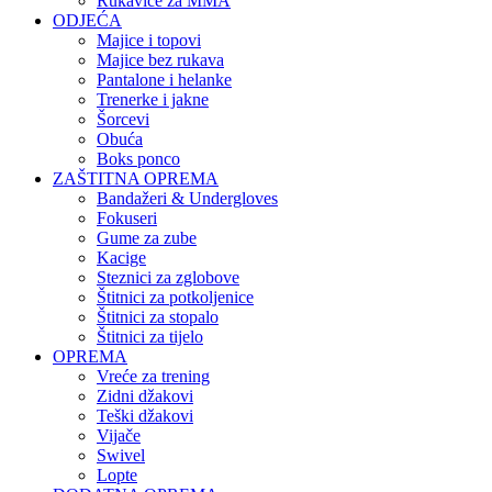
Rukavice za MMA
ODJEĆA
Majice i topovi
Majice bez rukava
Pantalone i helanke
Trenerke i jakne
Šorcevi
Obuća
Boks ponco
ZAŠTITNA OPREMA
Bandažeri & Undergloves
Fokuseri
Gume za zube
Kacige
Steznici za zglobove
Štitnici za potkoljenice
Štitnici za stopalo
Štitnici za tijelo
OPREMA
Vreće za trening
Zidni džakovi
Teški džakovi
Vijače
Swivel
Lopte