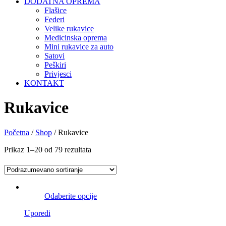
DODATNA OPREMA
Flašice
Federi
Velike rukavice
Medicinska oprema
Mini rukavice za auto
Satovi
Peškiri
Privjesci
KONTAKT
Rukavice
Početna
/
Shop
/ Rukavice
Prikaz 1–20 od 79 rezultata
Odaberite opcije
Uporedi