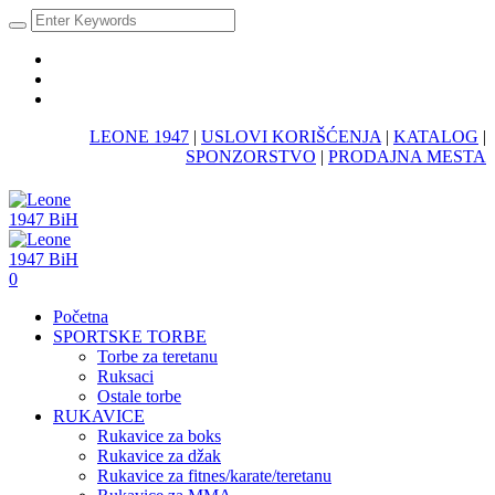
LEONE 1947
|
USLOVI KORIŠĆENJA
|
KATALOG
|
SPONZORSTVO
|
PRODAJNA MESTA
0
Početna
SPORTSKE TORBE
Torbe za teretanu
Ruksaci
Ostale torbe
RUKAVICE
Rukavice za boks
Rukavice za džak
Rukavice za fitnes/karate/teretanu