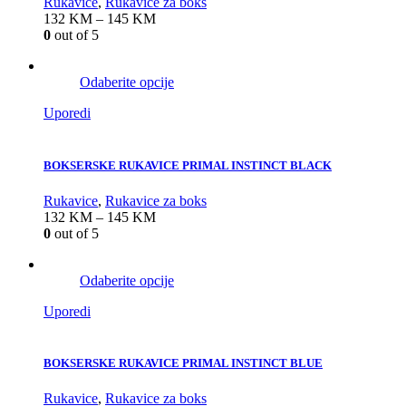
Rukavice
,
Rukavice za boks
132
KM
–
145
KM
0
out of 5
Odaberite opcije
Uporedi
BOKSERSKE RUKAVICE PRIMAL INSTINCT BLACK
Rukavice
,
Rukavice za boks
132
KM
–
145
KM
0
out of 5
Odaberite opcije
Uporedi
BOKSERSKE RUKAVICE PRIMAL INSTINCT BLUE
Rukavice
,
Rukavice za boks