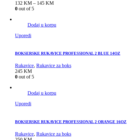
132
KM
–
145
KM
0
out of 5
Dodaj u korpu
Uporedi
BOKSERSKE RUKAVICE PROFESSIONAL 2 BLUE 14OZ
Rukavice
,
Rukavice za boks
245
KM
0
out of 5
Dodaj u korpu
Uporedi
BOKSERSKE RUKAVICE PROFESSIONAL 2 ORANGE 16OZ
Rukavice
,
Rukavice za boks
250
KM