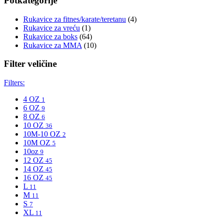
Potkategorije
Rukavice za fitnes/karate/teretanu
(4)
Rukavice za vreću
(1)
Rukavice za boks
(64)
Rukavice za MMA
(10)
Filter veličine
Filters:
4 OZ
1
6 OZ
9
8 OZ
6
10 OZ
36
10M-10 OZ
2
10M OZ
5
10oz
9
12 OZ
45
14 OZ
45
16 OZ
45
L
11
M
11
S
7
XL
11