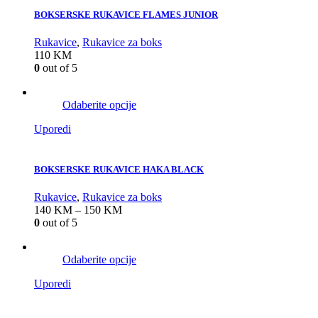
BOKSERSKE RUKAVICE FLAMES JUNIOR
Rukavice
,
Rukavice za boks
110
KM
0
out of 5
Odaberite opcije
Uporedi
BOKSERSKE RUKAVICE HAKA BLACK
Rukavice
,
Rukavice za boks
140
KM
–
150
KM
0
out of 5
Odaberite opcije
Uporedi