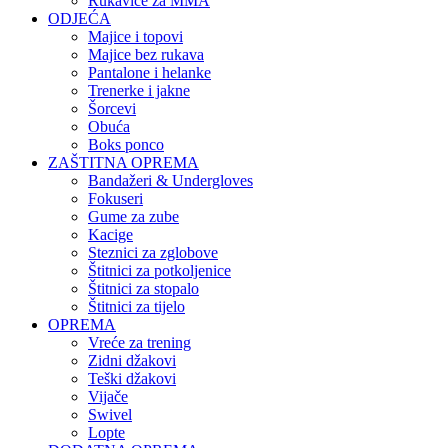
Rukavice za MMA
ODJEĆA
Majice i topovi
Majice bez rukava
Pantalone i helanke
Trenerke i jakne
Šorcevi
Obuća
Boks ponco
ZAŠTITNA OPREMA
Bandažeri & Undergloves
Fokuseri
Gume za zube
Kacige
Steznici za zglobove
Štitnici za potkoljenice
Štitnici za stopalo
Štitnici za tijelo
OPREMA
Vreće za trening
Zidni džakovi
Teški džakovi
Vijače
Swivel
Lopte