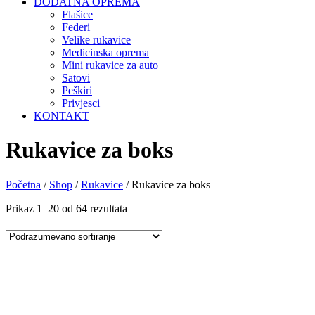
DODATNA OPREMA
Flašice
Federi
Velike rukavice
Medicinska oprema
Mini rukavice za auto
Satovi
Peškiri
Privjesci
KONTAKT
Rukavice za boks
Početna
/
Shop
/
Rukavice
/ Rukavice za boks
Prikaz 1–20 od 64 rezultata
Odaberite opcije
Uporedi