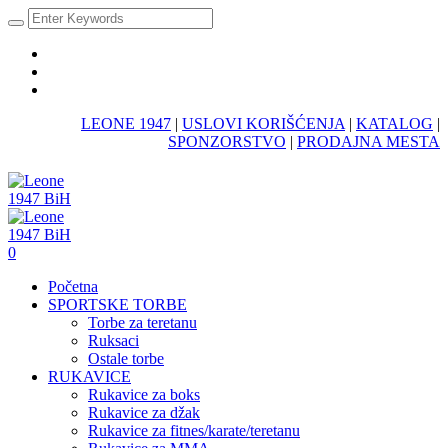
LEONE 1947
|
USLOVI KORIŠĆENJA
|
KATALOG
|
SPONZORSTVO
|
PRODAJNA MESTA
0
Početna
SPORTSKE TORBE
Torbe za teretanu
Ruksaci
Ostale torbe
RUKAVICE
Rukavice za boks
Rukavice za džak
Rukavice za fitnes/karate/teretanu