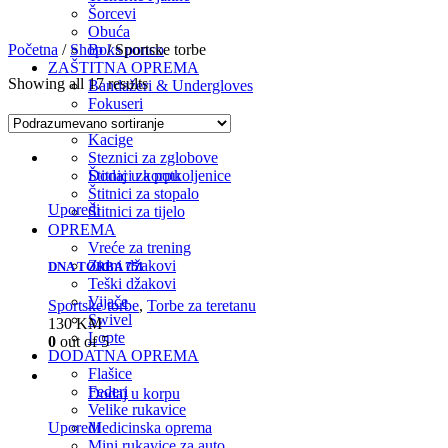
Šorcevi
Obuća
Početna
/
Shop
/ Sportske torbe
Boks ponco
ZAŠTITNA OPREMA
Showing all 17 results
Bandažeri & Undergloves
Fokuseri
Gume za zube
Kacige
Steznici za zglobove
Dodaj u korpu
Štitnici za potkoljenice
Štitnici za stopalo
Uporedi
Štitnici za tijelo
OPREMA
Vreće za trening
Zidni džakovi
DNA TORBA 75l
Teški džakovi
Vijače
Sportske torbe
,
Torbe za teretanu
Swivel
130
KM
Lopte
0
out of 5
DODATNA OPREMA
Flašice
Federi
Dodaj u korpu
Velike rukavice
Medicinska oprema
Uporedi
Mini rukavice za auto