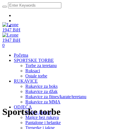
0
Početna
SPORTSKE TORBE
Torbe za teretanu
Ruksaci
Ostale torbe
RUKAVICE
Rukavice za boks
Rukavice za džak
Rukavice za fitnes/karate/teretanu
Rukavice za MMA
ODJEĆA
Sportske torbe
Majice i topovi
Majice bez rukava
Pantalone i helanke
Trenerke i jakne