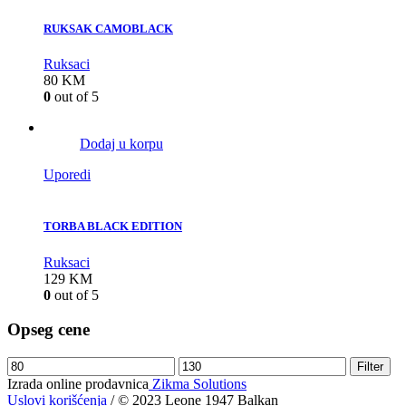
RUKSAK CAMOBLACK
Ruksaci
80
KM
0
out of 5
Dodaj u korpu
Uporedi
TORBA BLACK EDITION
Ruksaci
129
KM
0
out of 5
Opseg cene
Filter
Izrada online prodavnica
Zikma Solutions
Uslovi korišćenja
/ © 2023 Leone 1947 Balkan