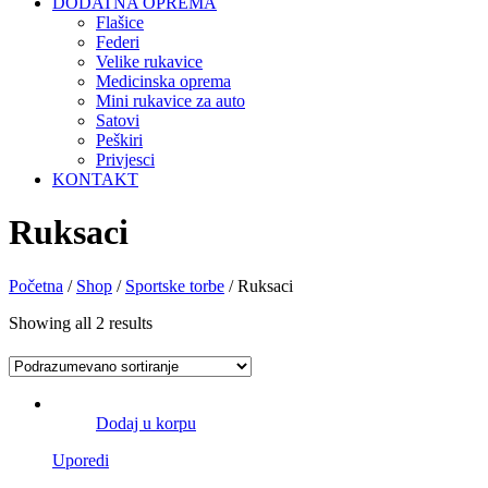
DODATNA OPREMA
Flašice
Federi
Velike rukavice
Medicinska oprema
Mini rukavice za auto
Satovi
Peškiri
Privjesci
KONTAKT
Ruksaci
Početna
/
Shop
/
Sportske torbe
/ Ruksaci
Showing all 2 results
Dodaj u korpu
Uporedi