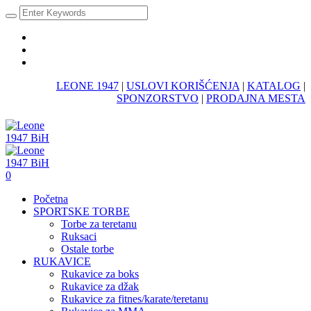
LEONE 1947
|
USLOVI KORIŠĆENJA
|
KATALOG
|
SPONZORSTVO
|
PRODAJNA MESTA
0
Početna
SPORTSKE TORBE
Torbe za teretanu
Ruksaci
Ostale torbe
RUKAVICE
Rukavice za boks
Rukavice za džak
Rukavice za fitnes/karate/teretanu