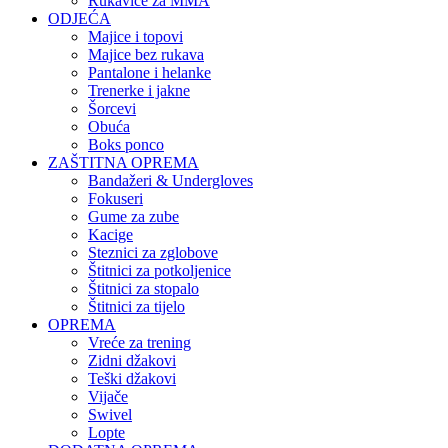
Rukavice za MMA
ODJEĆA
Majice i topovi
Majice bez rukava
Pantalone i helanke
Trenerke i jakne
Šorcevi
Obuća
Boks ponco
ZAŠTITNA OPREMA
Bandažeri & Undergloves
Fokuseri
Gume za zube
Kacige
Steznici za zglobove
Štitnici za potkoljenice
Štitnici za stopalo
Štitnici za tijelo
OPREMA
Vreće za trening
Zidni džakovi
Teški džakovi
Vijače
Swivel
Lopte