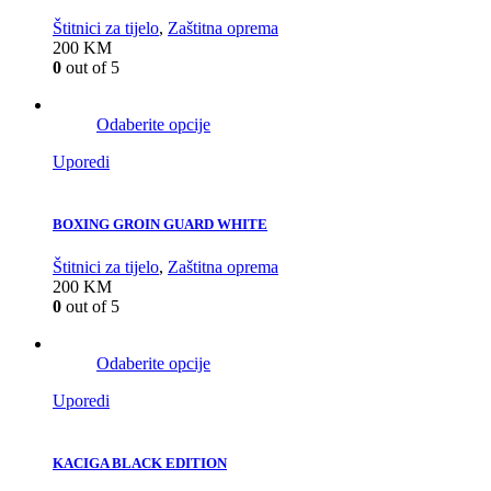
Štitnici za tijelo
,
Zaštitna oprema
200
KM
0
out of 5
Odaberite opcije
Uporedi
BOXING GROIN GUARD WHITE
Štitnici za tijelo
,
Zaštitna oprema
200
KM
0
out of 5
Odaberite opcije
Uporedi
KACIGA BLACK EDITION