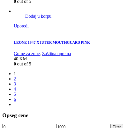
0
out of 5
Dodaj u korpu
Uporedi
LEONE 1947 X IUTER MOUTHGUARD PINK
Gume za zube
,
Zaštitna oprema
40
KM
0
out of 5
1
2
3
4
5
6
Opseg cene
Filter