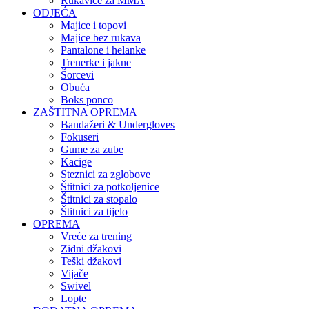
Rukavice za MMA
ODJEĆA
Majice i topovi
Majice bez rukava
Pantalone i helanke
Trenerke i jakne
Šorcevi
Obuća
Boks ponco
ZAŠTITNA OPREMA
Bandažeri & Undergloves
Fokuseri
Gume za zube
Kacige
Steznici za zglobove
Štitnici za potkoljenice
Štitnici za stopalo
Štitnici za tijelo
OPREMA
Vreće za trening
Zidni džakovi
Teški džakovi
Vijače
Swivel
Lopte