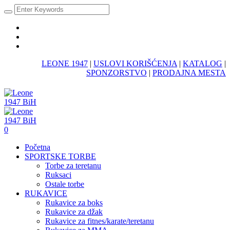
LEONE 1947
|
USLOVI KORIŠĆENJA
|
KATALOG
|
SPONZORSTVO
|
PRODAJNA MESTA
0
Početna
SPORTSKE TORBE
Torbe za teretanu
Ruksaci
Ostale torbe
RUKAVICE
Rukavice za boks
Rukavice za džak
Rukavice za fitnes/karate/teretanu