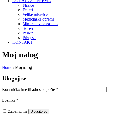
DODATNA OPREMA
Flašice
Federi
Velike rukavice
Medicinska oprema
Mini rukavice za auto
Satovi
Peškiri
Privjesci
KONTAKT
Moj nalog
Home
/
Moj nalog
Uloguj se
Korisničko ime ili adresa e-pošte
*
Lozinka
*
Zapamti me
Ulogujte se