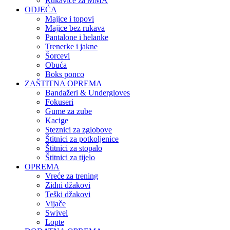
Rukavice za MMA
ODJEĆA
Majice i topovi
Majice bez rukava
Pantalone i helanke
Trenerke i jakne
Šorcevi
Obuća
Boks ponco
ZAŠTITNA OPREMA
Bandažeri & Undergloves
Fokuseri
Gume za zube
Kacige
Steznici za zglobove
Štitnici za potkoljenice
Štitnici za stopalo
Štitnici za tijelo
OPREMA
Vreće za trening
Zidni džakovi
Teški džakovi
Vijače
Swivel
Lopte