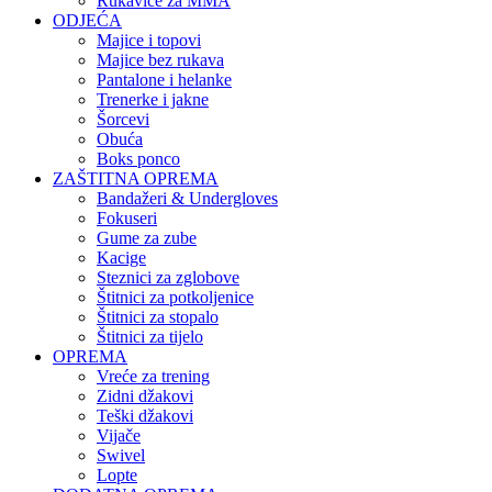
Rukavice za MMA
ODJEĆA
Majice i topovi
Majice bez rukava
Pantalone i helanke
Trenerke i jakne
Šorcevi
Obuća
Boks ponco
ZAŠTITNA OPREMA
Bandažeri & Undergloves
Fokuseri
Gume za zube
Kacige
Steznici za zglobove
Štitnici za potkoljenice
Štitnici za stopalo
Štitnici za tijelo
OPREMA
Vreće za trening
Zidni džakovi
Teški džakovi
Vijače
Swivel
Lopte