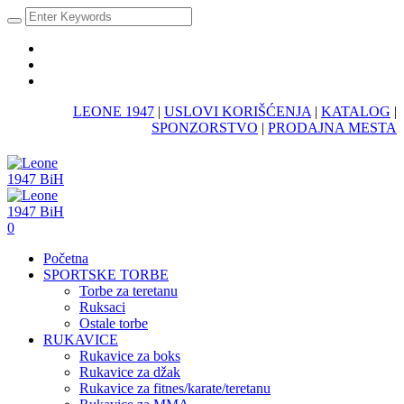
LEONE 1947
|
USLOVI KORIŠĆENJA
|
KATALOG
|
SPONZORSTVO
|
PRODAJNA MESTA
0
Početna
SPORTSKE TORBE
Torbe za teretanu
Ruksaci
Ostale torbe
RUKAVICE
Rukavice za boks
Rukavice za džak
Rukavice za fitnes/karate/teretanu