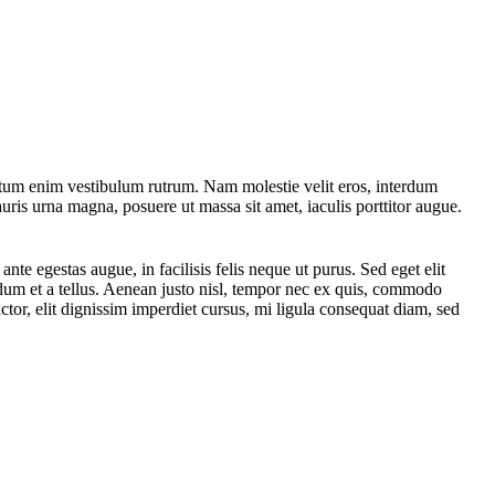
tum enim vestibulum rutrum. Nam molestie velit eros, interdum
ris urna magna, posuere ut massa sit amet, iaculis porttitor augue.
te egestas augue, in facilisis felis neque ut purus. Sed eget elit
rdum et a tellus. Aenean justo nisl, tempor nec ex quis, commodo
ctor, elit dignissim imperdiet cursus, mi ligula consequat diam, sed