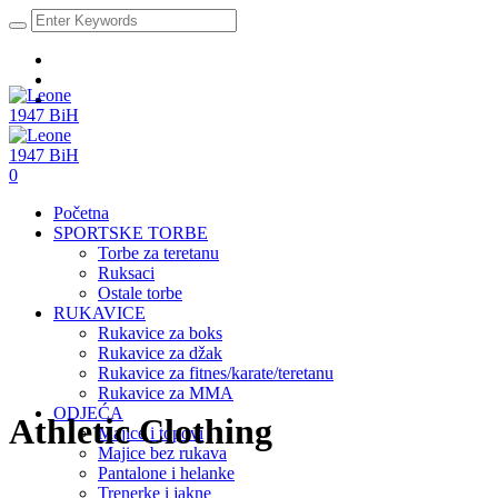
0
Početna
SPORTSKE TORBE
Torbe za teretanu
Ruksaci
Ostale torbe
RUKAVICE
Rukavice za boks
Rukavice za džak
Rukavice za fitnes/karate/teretanu
Rukavice za MMA
ODJEĆA
Athletic Clothing
Majice i topovi
Majice bez rukava
Pantalone i helanke
Trenerke i jakne