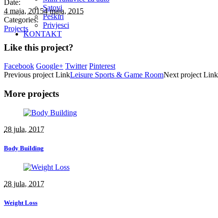
Date:
Satovi
4 maja, 2015
4 maja, 2015
Peškiri
Categories:
Privjesci
Projects
KONTAKT
Like this project?
Facebook
Google+
Twitter
Pinterest
Previous
project
Link
Leisure Sports & Game Room
Next
project
Link
More projects
28 jula, 2017
Body Building
28 jula, 2017
Weight Loss