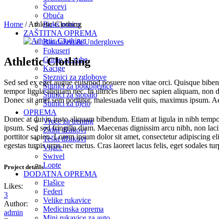
Šorcevi
Obuća
Home
/
Athletic Clothing
Boks ponco
ZAŠTITNA OPREMA
Bandažeri & Undergloves
Fokuseri
Athletic Clothing
Gume za zube
Kacige
Steznici za zglobove
Sed sed ex eget augue euismod posuere non vitae orci. Quisque bibe
Štitnici za potkoljenice
tempor ligula aliquam nec. In ultrices libero nec sapien aliquam, non 
Štitnici za stopalo
Donec sit amet sem porttitor, malesuada velit quis, maximus ipsum. Ae
Štitnici za tijelo
OPREMA
Donec at dui in justo aliquam bibendum. Etiam at ligula in nibh tempor 
Vreće za trening
ipsum. Sed sed fringilla diam. Maecenas dignissim arcu nibh, non lacin
Zidni džakovi
porttitor sapien. Lorem ipsum dolor sit amet, consectetur adipiscing el
Teški džakovi
egestas turpis urna nec metus. Cras laoreet lacus felis, eget sodales turp
Vijače
Swivel
Lopte
Project details
DODATNA OPREMA
Flašice
Likes:
Federi
3
Velike rukavice
Author:
Medicinska oprema
admin
Mini rukavice za auto