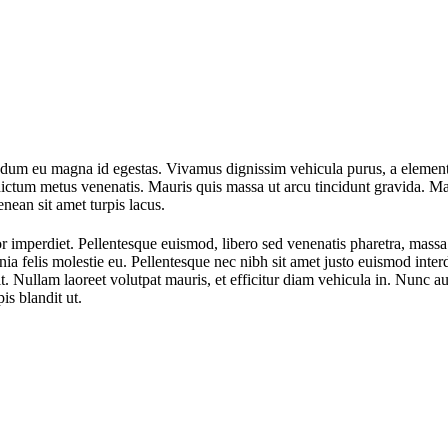
ndum eu magna id egestas. Vivamus dignissim vehicula purus, a elemen
dictum metus venenatis. Mauris quis massa ut arcu tincidunt gravida. Mau
nean sit amet turpis lacus.
imperdiet. Pellentesque euismod, libero sed venenatis pharetra, massa an
ia felis molestie eu. Pellentesque nec nibh sit amet justo euismod inte
it. Nullam laoreet volutpat mauris, et efficitur diam vehicula in. Nunc au
is blandit ut.