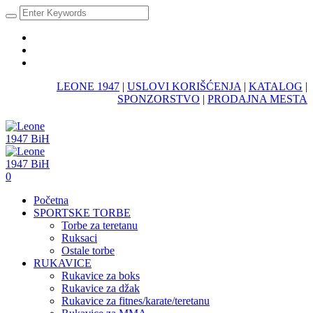
LEONE 1947
|
USLOVI KORIŠĆENJA
|
KATALOG
|
SPONZORSTVO
|
PRODAJNA MESTA
0
Početna
SPORTSKE TORBE
Torbe za teretanu
Ruksaci
Ostale torbe
RUKAVICE
Rukavice za boks
Rukavice za džak
Rukavice za fitnes/karate/teretanu