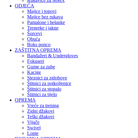
Rukavice za MMA
ODJEĆA
Majice i topovi
Majice bez rukava
Pantalone i helanke
Trenerke i jakne
Šorcevi
Obuća
Boks ponco
ZAŠTITNA OPREMA
Bandažeri & Undergloves
Fokuseri
Gume za zube
Kacige
Steznici za zglobove
Štitnici za potkoljenice
Štitnici za stopalo
Štitnici za tijelo
OPREMA
Vreće za trening
Zidni džakovi
Teški džakovi
Vijače
Swivel
Lopte