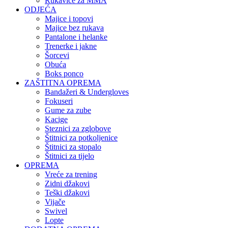
Rukavice za MMA
ODJEĆA
Majice i topovi
Majice bez rukava
Pantalone i helanke
Trenerke i jakne
Šorcevi
Obuća
Boks ponco
ZAŠTITNA OPREMA
Bandažeri & Undergloves
Fokuseri
Gume za zube
Kacige
Steznici za zglobove
Štitnici za potkoljenice
Štitnici za stopalo
Štitnici za tijelo
OPREMA
Vreće za trening
Zidni džakovi
Teški džakovi
Vijače
Swivel
Lopte