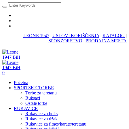
LEONE 1947
|
USLOVI KORIŠĆENJA
|
KATALOG
|
SPONZORSTVO
|
PRODAJNA MESTA
0
Početna
SPORTSKE TORBE
Torbe za teretanu
Ruksaci
Ostale torbe
RUKAVICE
Rukavice za boks
Rukavice za džak
Rukavice za fitnes/karate/teretanu