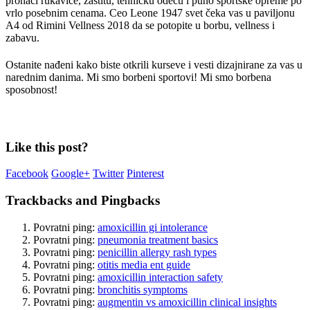
pronaći rukavice, zaštitu, tehničku odeću i puno sportske opreme po
vrlo posebnim cenama. Ceo Leone 1947 svet čeka vas u paviljonu
A4 od Rimini Vellness 2018 da se potopite u borbu, vellness i
zabavu.
Ostanite nađeni kako biste otkrili kurseve i vesti dizajnirane za vas u
narednim danima. Mi smo borbeni sportovi! Mi smo borbena
sposobnost!
Like this post?
Facebook
Google+
Twitter
Pinterest
Trackbacks and Pingbacks
Povratni ping:
amoxicillin gi intolerance
Povratni ping:
pneumonia treatment basics
Povratni ping:
penicillin allergy rash types
Povratni ping:
otitis media ent guide
Povratni ping:
amoxicillin interaction safety
Povratni ping:
bronchitis symptoms
Povratni ping:
augmentin vs amoxicillin clinical insights