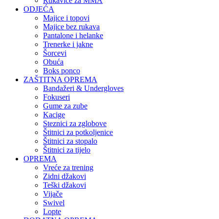
Rukavice za MMA
ODJEĆA
Majice i topovi
Majice bez rukava
Pantalone i helanke
Trenerke i jakne
Šorcevi
Obuća
Boks ponco
ZAŠTITNA OPREMA
Bandažeri & Undergloves
Fokuseri
Gume za zube
Kacige
Steznici za zglobove
Štitnici za potkoljenice
Štitnici za stopalo
Štitnici za tijelo
OPREMA
Vreće za trening
Zidni džakovi
Teški džakovi
Vijače
Swivel
Lopte