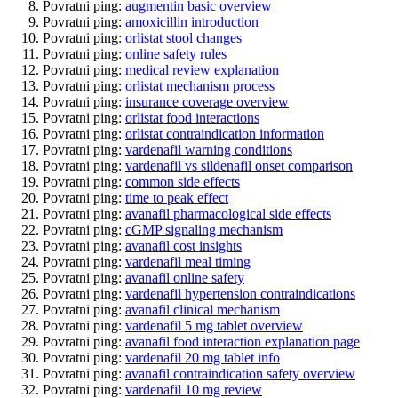
Povratni ping:
augmentin basic overview
Povratni ping:
amoxicillin introduction
Povratni ping:
orlistat stool changes
Povratni ping:
online safety rules
Povratni ping:
medical review explanation
Povratni ping:
orlistat mechanism process
Povratni ping:
insurance coverage overview
Povratni ping:
orlistat food interactions
Povratni ping:
orlistat contraindication information
Povratni ping:
vardenafil warning conditions
Povratni ping:
vardenafil vs sildenafil onset comparison
Povratni ping:
common side effects
Povratni ping:
time to peak effect
Povratni ping:
avanafil pharmacological side effects
Povratni ping:
cGMP signaling mechanism
Povratni ping:
avanafil cost insights
Povratni ping:
vardenafil meal timing
Povratni ping:
avanafil online safety
Povratni ping:
vardenafil hypertension contraindications
Povratni ping:
avanafil clinical mechanism
Povratni ping:
vardenafil 5 mg tablet overview
Povratni ping:
avanafil food interaction explanation page
Povratni ping:
vardenafil 20 mg tablet info
Povratni ping:
avanafil contraindication safety overview
Povratni ping:
vardenafil 10 mg review