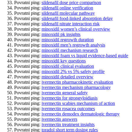
Povratni ping:
sildenafil dose price comparison
Povratni ping:
sildenafil online verification
Povratni ping:
sildenafil molecular pathway
Povratni ping:
sildenafil food‑linked absorption delay
Povratni ping:
sildenafil nitrate interaction risk
Povratni ping:
minoxidil women’s clinical overview
Povratni ping:
minoxidil pk insights
Povratni ping:
minoxidil regrowth duration
Povratni ping:
minoxidil men’s regrowth analysis
Povratni ping:
minoxidil mechanism research
Povratni ping:
minoxidil foam vs liquid evidence‑based guide
Povratni ping:
minoxidil key questions
Povratni ping:
minoxidil clinical evaluation
Povratni ping:
minoxidil 2% vs 5% safety profile
Povratni ping:
minoxidil detailed overview
Povratni ping:
ivermectin pharmacokinetic evaluation
Povratni ping:
ivermectin mechanism pharmacology
Povratni ping:
ivermectin general safety
Povratni ping:
ivermectin for strongyloidiasis
Povratni ping:
ivermectin scabies mechanism of action
Povratni ping:
ivermectin rosacea outcomes
Povratni ping:
ivermectin demodex dermatologic therapy
Povratni ping:
ivermectin answers
Povratni ping:
ivermectin treatment insights
Povratni ping:
toradol short term dosing rules