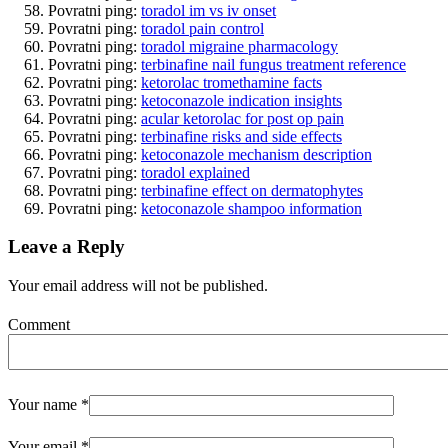
Povratni ping:
toradol im vs iv onset
Povratni ping:
toradol pain control
Povratni ping:
toradol migraine pharmacology
Povratni ping:
terbinafine nail fungus treatment reference
Povratni ping:
ketorolac tromethamine facts
Povratni ping:
ketoconazole indication insights
Povratni ping:
acular ketorolac for post op pain
Povratni ping:
terbinafine risks and side effects
Povratni ping:
ketoconazole mechanism description
Povratni ping:
toradol explained
Povratni ping:
terbinafine effect on dermatophytes
Povratni ping:
ketoconazole shampoo information
Leave a Reply
Your email address will not be published.
Comment
Your name
*
Your email
*