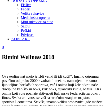
DODATNA OPREMA
Flašice
Federi
Velike rukavice
Medicinska oprema
Mini rukavice za auto
Satovi
Peškiri
Privjesci
KONTAKT
0
Rimini Wellness 2018
Ove godine naš moto je „Idi veliki ili idi kući!“. Imamo ogromnu
površinu od preko 2000 kvadratnih metara, namenjenu ne samo
ljubiteljima borilačkih sportova, već i onima koji žele otkriti naše
discipline kao što su boks, krik boks, tajlandski kutija, MMA; Ali i
onima koji vole poznate aktivnosti Italijanske Federacije za boks i
fitnes. Svaka aktivnost se vrši sa stručnim znanjem majstora i
sportista Leone tima. Štaviše, imamo veliku prodavnicu gde možete