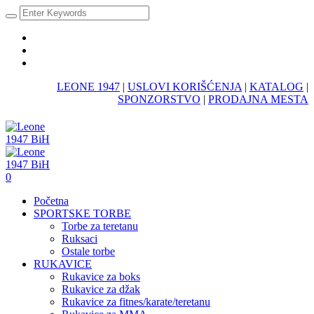
LEONE 1947
|
USLOVI KORIŠĆENJA
|
KATALOG
|
SPONZORSTVO
|
PRODAJNA MESTA
0
Početna
SPORTSKE TORBE
Torbe za teretanu
Ruksaci
Ostale torbe
RUKAVICE
Rukavice za boks
Rukavice za džak
Rukavice za fitnes/karate/teretanu