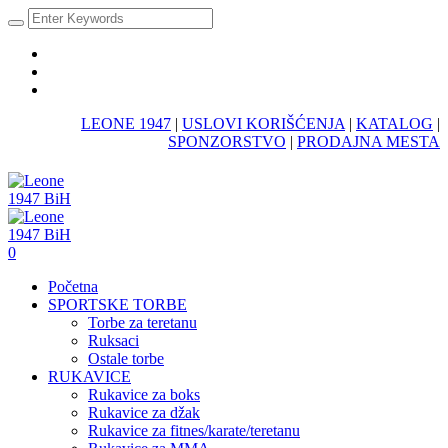
LEONE 1947
|
USLOVI KORIŠĆENJA
|
KATALOG
|
SPONZORSTVO
|
PRODAJNA MESTA
0
Početna
SPORTSKE TORBE
Torbe za teretanu
Ruksaci
Ostale torbe
RUKAVICE
Rukavice za boks
Rukavice za džak
Rukavice za fitnes/karate/teretanu