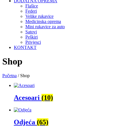
DODATNA OPREMA
Flašice
Federi
Velike rukavice
Medicinska oprema
Mini rukavice za auto
Satovi
Peškiri
Privjesci
KONTAKT
Shop
Početna
/ Shop
Acesoari
(10)
Odjeća
(65)