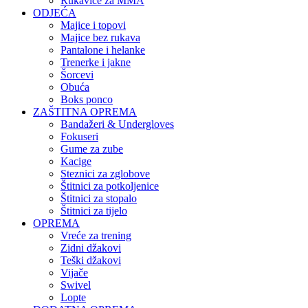
Rukavice za MMA
ODJEĆA
Majice i topovi
Majice bez rukava
Pantalone i helanke
Trenerke i jakne
Šorcevi
Obuća
Boks ponco
ZAŠTITNA OPREMA
Bandažeri & Undergloves
Fokuseri
Gume za zube
Kacige
Steznici za zglobove
Štitnici za potkoljenice
Štitnici za stopalo
Štitnici za tijelo
OPREMA
Vreće za trening
Zidni džakovi
Teški džakovi
Vijače
Swivel
Lopte