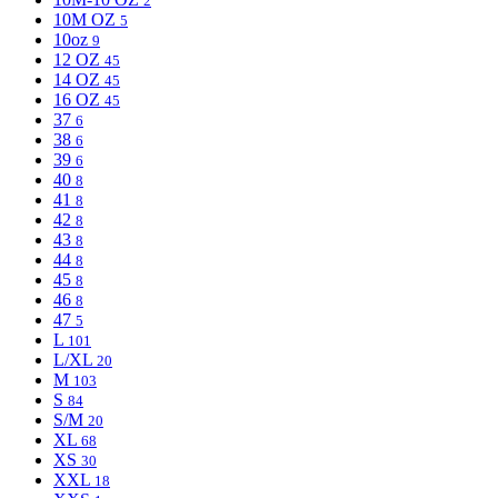
2
10M OZ
5
10oz
9
12 OZ
45
14 OZ
45
16 OZ
45
37
6
38
6
39
6
40
8
41
8
42
8
43
8
44
8
45
8
46
8
47
5
L
101
L/XL
20
M
103
S
84
S/M
20
XL
68
XS
30
XXL
18