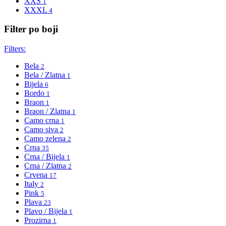
XXS
1
XXXL
4
Filter po boji
Filters:
Bela
2
Bela / Zlatna
1
Bijela
6
Bordo
1
Braon
1
Braon / Zlatna
1
Camo crna
1
Camo siva
2
Camo zelena
2
Crna
35
Crna / Bijela
1
Crna / Zlatna
2
Crvena
17
Italy
2
Pink
5
Plava
23
Plavo / Bijela
1
Prozirna
1