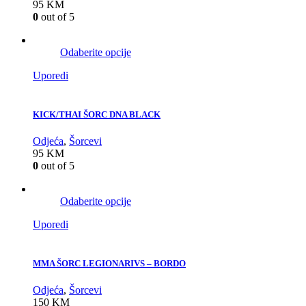
95
KM
0
out of 5
Odaberite opcije
Uporedi
KICK/THAI ŠORC DNA BLACK
Odjeća
,
Šorcevi
95
KM
0
out of 5
Odaberite opcije
Uporedi
MMA ŠORC LEGIONARIVS – BORDO
Odjeća
,
Šorcevi
150
KM