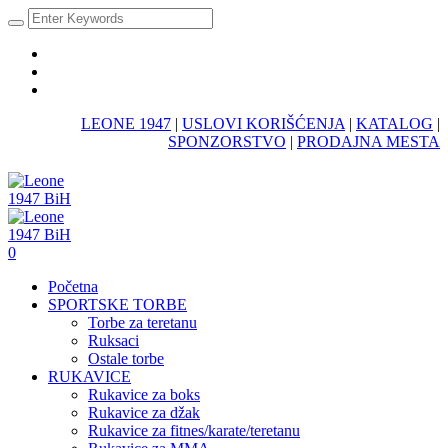
LEONE 1947
|
USLOVI KORIŠĆENJA
|
KATALOG
|
SPONZORSTVO
|
PRODAJNA MESTA
0
Početna
SPORTSKE TORBE
Torbe za teretanu
Ruksaci
Ostale torbe
RUKAVICE
Rukavice za boks
Rukavice za džak
Rukavice za fitnes/karate/teretanu