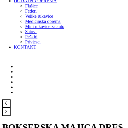
DODATNA OPREMA
Flašice
Federi
Velike rukavice
Medicinska oprema
Mini rukavice za auto
Satovi
Peškiri
Privjesci
KONTAKT
BOKSERSKA MAJICA DRES