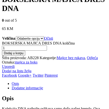
DNA
0
out of 5
65
KM
Veličina
Očisti
BOKSERSKA MAJICA DRES DNA količina
Dodaj u korpu
Šifra proizvoda:
AB228
Kategorije:
Majice bez rukava
,
Odjeća
Oznaka:
majica za boks
Uporedi
Dodaj na listu želja
Facebook
Google+
Twitter
Pinterest
Opis
Dodatne informacije
Opis
Kolekcija DNA najbolje oslikava samu dušu našeg brenda. Ova