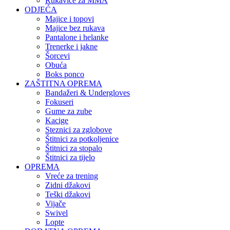
Rukavice za MMA
ODJEĆA
Majice i topovi
Majice bez rukava
Pantalone i helanke
Trenerke i jakne
Šorcevi
Obuća
Boks ponco
ZAŠTITNA OPREMA
Bandažeri & Undergloves
Fokuseri
Gume za zube
Kacige
Steznici za zglobove
Štitnici za potkoljenice
Štitnici za stopalo
Štitnici za tijelo
OPREMA
Vreće za trening
Zidni džakovi
Teški džakovi
Vijače
Swivel
Lopte