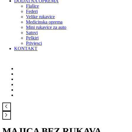
DODATNA OPREMA
Flašice
Federi
Velike rukavice
Medicinska oprema
Mini rukavice za auto
Satovi
Peškiri
Privjesci
KONTAKT
MAJICA BEZ RUKAVA