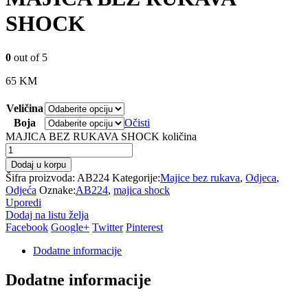
SHOCK
0
out of 5
65
KM
Veličina
Boja
Očisti
MAJICA BEZ RUKAVA SHOCK količina
Dodaj u korpu
Šifra proizvoda:
AB224
Kategorije:
Majice bez rukava
,
Odjeca
,
Odjeća
Oznake:
AB224
,
majica shock
Uporedi
Dodaj na listu želja
Facebook
Google+
Twitter
Pinterest
Dodatne informacije
Dodatne informacije