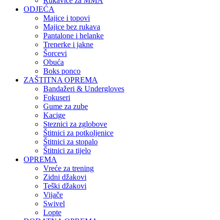
Rukavice za MMA
ODJEĆA
Majice i topovi
Majice bez rukava
Pantalone i helanke
Trenerke i jakne
Šorcevi
Obuća
Boks ponco
ZAŠTITNA OPREMA
Bandažeri & Undergloves
Fokuseri
Gume za zube
Kacige
Steznici za zglobove
Štitnici za potkoljenice
Štitnici za stopalo
Štitnici za tijelo
OPREMA
Vreće za trening
Zidni džakovi
Teški džakovi
Vijače
Swivel
Lopte