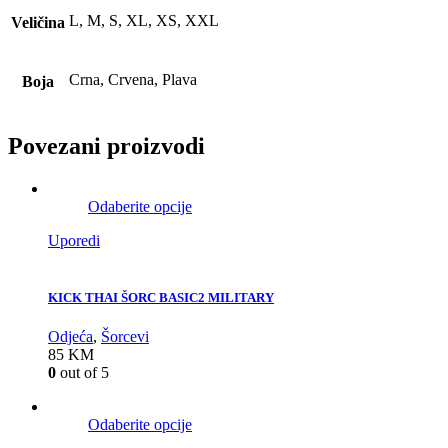
L, M, S, XL, XS, XXL
Veličina
Crna, Crvena, Plava
Boja
Povezani proizvodi
Odaberite opcije
Uporedi
KICK THAI ŠORC BASIC2 MILITARY
Odjeća
,
Šorcevi
85
KM
0
out of 5
Odaberite opcije