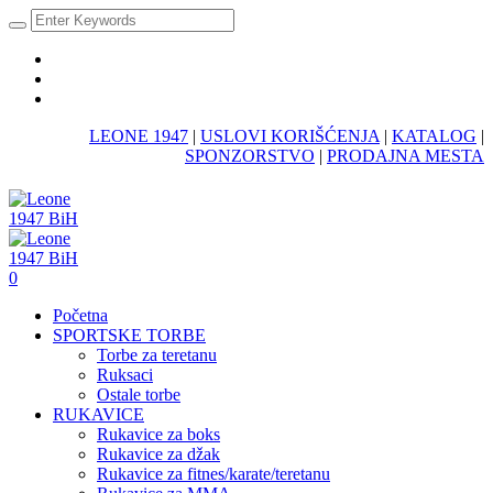
LEONE 1947
|
USLOVI KORIŠĆENJA
|
KATALOG
|
SPONZORSTVO
|
PRODAJNA MESTA
0
Početna
SPORTSKE TORBE
Torbe za teretanu
Ruksaci
Ostale torbe
RUKAVICE
Rukavice za boks
Rukavice za džak
Rukavice za fitnes/karate/teretanu