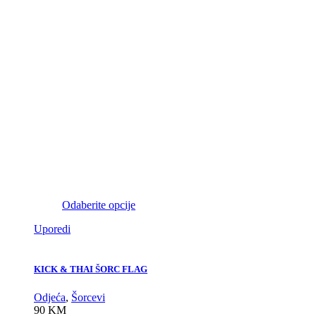
Odaberite opcije
Uporedi
KICK & THAI ŠORC FLAG
Odjeća
,
Šorcevi
90
KM