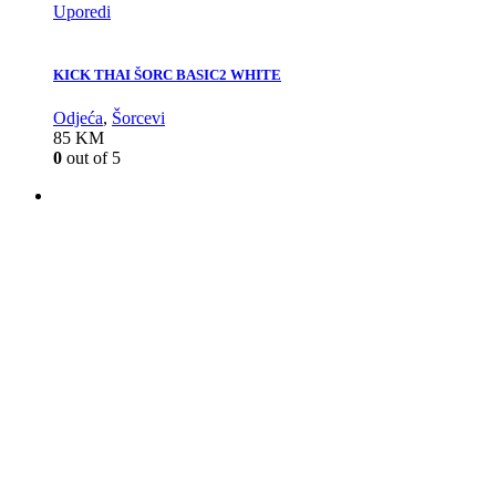
Uporedi
KICK THAI ŠORC BASIC2 WHITE
Odjeća
,
Šorcevi
85
KM
0
out of 5