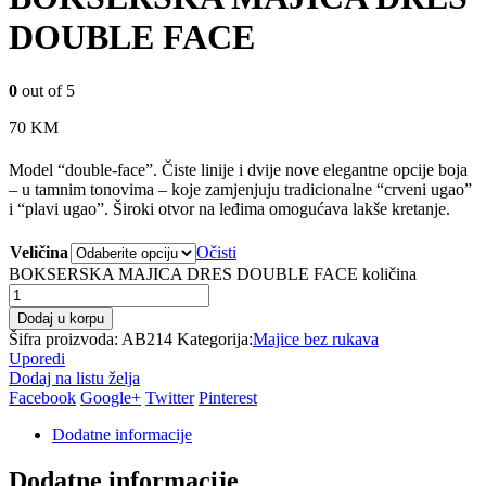
DOUBLE FACE
0
out of 5
70
KM
Model “double-face”. Čiste linije i dvije nove elegantne opcije boja
– u tamnim tonovima – koje zamjenjuju tradicionalne “crveni ugao”
i “plavi ugao”. Široki otvor na leđima omogućava lakše kretanje.
Veličina
Očisti
BOKSERSKA MAJICA DRES DOUBLE FACE količina
Dodaj u korpu
Šifra proizvoda:
AB214
Kategorija:
Majice bez rukava
Uporedi
Dodaj na listu želja
Facebook
Google+
Twitter
Pinterest
Dodatne informacije
Dodatne informacije