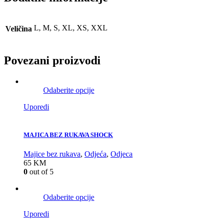
L, M, S, XL, XS, XXL
Veličina
Povezani proizvodi
Odaberite opcije
Uporedi
MAJICA BEZ RUKAVA SHOCK
Majice bez rukava
,
Odjeća
,
Odjeca
65
KM
0
out of 5
Odaberite opcije
Uporedi