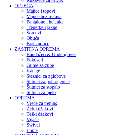
Rukavice za MMA
ODJEĆA
Majice i topovi
Majice bez rukava
Pantalone i helanke
Trenerke i jakne
Šorcevi
Obuća
Boks ponco
ZAŠTITNA OPREMA
Bandažeri & Undergloves
Fokuseri
Gume za zube
Kacige
Steznici za zglobove
Štitnici za potkoljenice
Štitnici za stopalo
Štitnici za tijelo
OPREMA
Vreće za trening
Zidni džakovi
Teški džakovi
Vijače
Swivel
Lopte