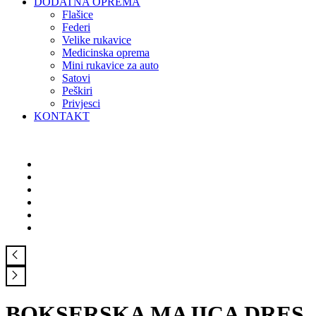
DODATNA OPREMA
Flašice
Federi
Velike rukavice
Medicinska oprema
Mini rukavice za auto
Satovi
Peškiri
Privjesci
KONTAKT
BOKSERSKA MAJICA DRES