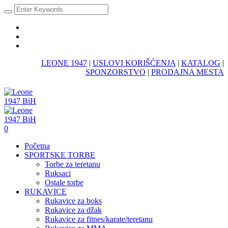
LEONE 1947
|
USLOVI KORIŠĆENJA
|
KATALOG
|
SPONZORSTVO
|
PRODAJNA MESTA
0
Početna
SPORTSKE TORBE
Torbe za teretanu
Ruksaci
Ostale torbe
RUKAVICE
Rukavice za boks
Rukavice za džak
Rukavice za fitnes/karate/teretanu