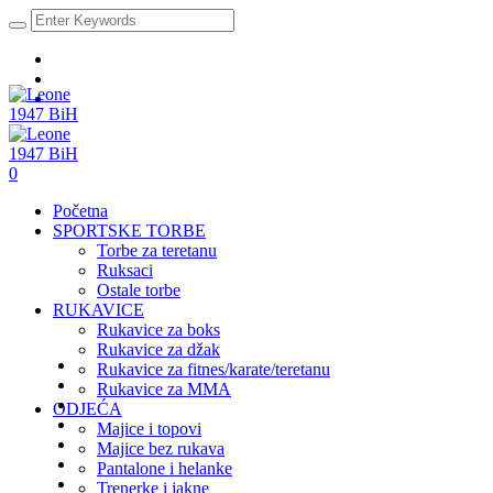
0
Početna
SPORTSKE TORBE
Torbe za teretanu
Ruksaci
Ostale torbe
RUKAVICE
Rukavice za boks
Rukavice za džak
Rukavice za fitnes/karate/teretanu
Rukavice za MMA
ODJEĆA
Majice i topovi
Majice bez rukava
Pantalone i helanke
Trenerke i jakne