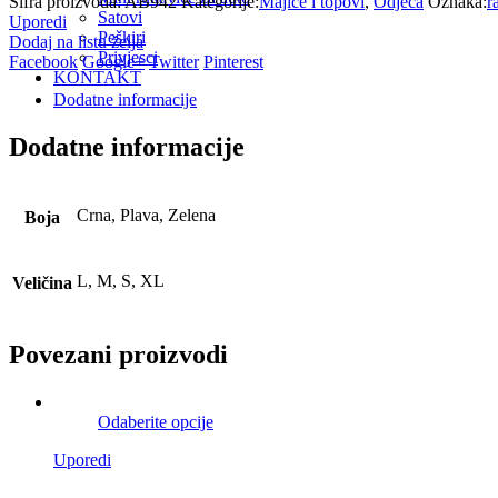
Šifra proizvoda:
AB942
Kategorije:
Majice i topovi
,
Odjeca
Oznaka:
r
Satovi
Uporedi
Peškiri
Dodaj na listu želja
Privjesci
Facebook
Google+
Twitter
Pinterest
KONTAKT
Dodatne informacije
Dodatne informacije
Crna, Plava, Zelena
Boja
L, M, S, XL
Veličina
Povezani proizvodi
Odaberite opcije
Uporedi