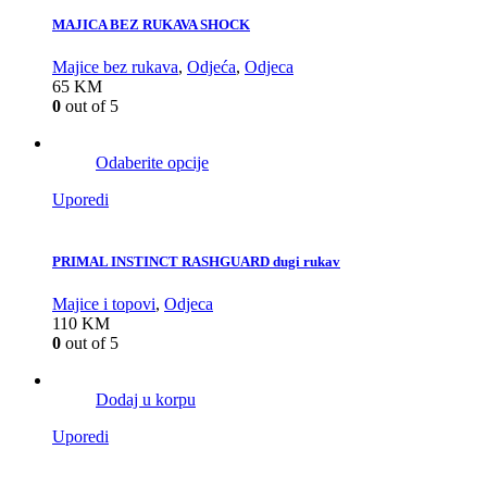
MAJICA BEZ RUKAVA SHOCK
Majice bez rukava
,
Odjeća
,
Odjeca
65
KM
0
out of 5
Odaberite opcije
Uporedi
PRIMAL INSTINCT RASHGUARD dugi rukav
Majice i topovi
,
Odjeca
110
KM
0
out of 5
Dodaj u korpu
Uporedi