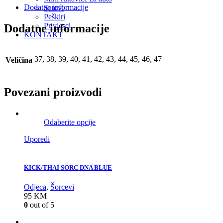
Dodatne informacije
Satovi
Peškiri
Privjesci
Dodatne informacije
KONTAKT
37, 38, 39, 40, 41, 42, 43, 44, 45, 46, 47
Veličina
Povezani proizvodi
Odaberite opcije
Uporedi
KICK/THAI SORC DNA BLUE
Odjeca
,
Šorcevi
95
KM
0
out of 5