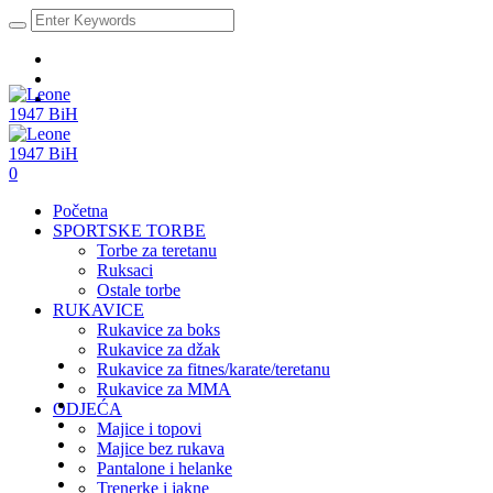
0
Početna
SPORTSKE TORBE
Torbe za teretanu
Ruksaci
Ostale torbe
RUKAVICE
Rukavice za boks
Rukavice za džak
Rukavice za fitnes/karate/teretanu
Rukavice za MMA
ODJEĆA
Majice i topovi
Majice bez rukava
Pantalone i helanke
Trenerke i jakne