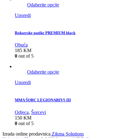
Odaberite opcije
Uporedi
Bokserske patike PREMIUM black
Obuća
185
KM
0
out of 5
Odaberite opcije
Uporedi
MMA ŠORC LEGIONARIVS III
Odjeca
,
Šorcevi
150
KM
0
out of 5
Izrada online prodavnica
Zikma Solutions