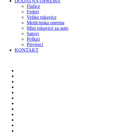
DODATNA OPREMA
Flašice
Federi
Velike rukavice
Medicinska oprema
Mini rukavice za auto
Satovi
Peškiri
Privjesci
KONTAKT