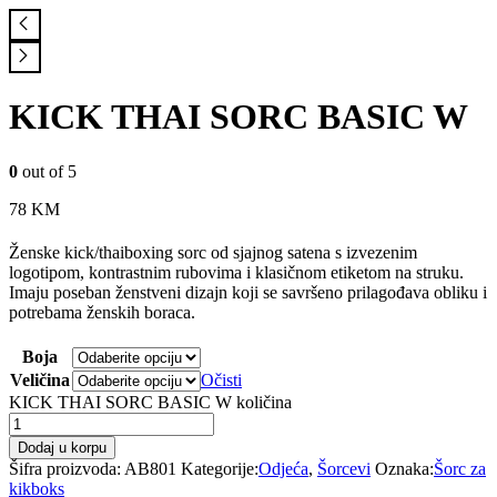
KICK THAI SORC BASIC W
0
out of 5
78
KM
Ženske kick/thaiboxing sorc od sjajnog satena s izvezenim
logotipom, kontrastnim rubovima i klasičnom etiketom na struku.
Imaju poseban ženstveni dizajn koji se savršeno prilagođava obliku i
potrebama ženskih boraca.
Boja
Veličina
Očisti
KICK THAI SORC BASIC W količina
Dodaj u korpu
Šifra proizvoda:
AB801
Kategorije:
Odjeća
,
Šorcevi
Oznaka:
Šorc za
kikboks