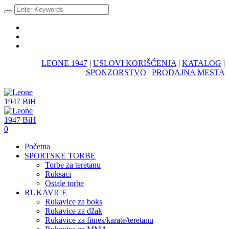
LEONE 1947
|
USLOVI KORIŠĆENJA
|
KATALOG
|
SPONZORSTVO
|
PRODAJNA MESTA
0
Početna
SPORTSKE TORBE
Torbe za teretanu
Ruksaci
Ostale torbe
RUKAVICE
Rukavice za boks
Rukavice za džak
Rukavice za fitnes/karate/teretanu