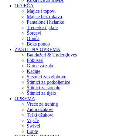
Rukavice za MMA
ODJEĆA
Majice i topovi
Majice bez rukava
Pantalone i helanke
Trenerke i jakne
Šorcevi
Obuća
Boks ponco
ZAŠTITNA OPREMA
Bandažeri & Undergloves
Fokuseri
Gume za zube
Kacige
Steznici za zglobove
Štitnici za potkoljenice
Štitnici za stopalo
Štitnici za tijelo
OPREMA
Vreće za trening
Zidni džakovi
Teški džakovi
Vijače
Swivel
Lopte