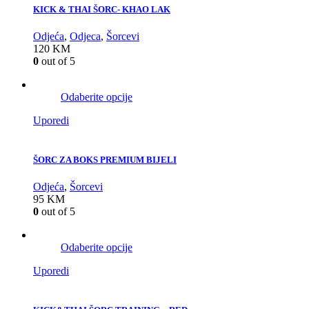
KICK & THAI ŠORC- KHAO LAK
Odjeća
,
Odjeca
,
Šorcevi
120
KM
0
out of 5
Odaberite opcije
Uporedi
ŠORC ZA BOKS PREMIUM BIJELI
Odjeća
,
Šorcevi
95
KM
0
out of 5
Odaberite opcije
Uporedi