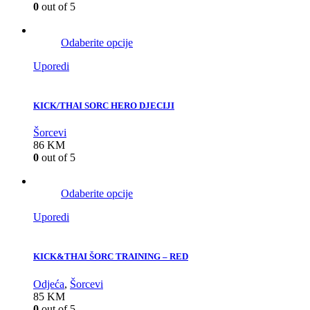
0
out of 5
Odaberite opcije
Uporedi
KICK/THAI SORC HERO DJECIJI
Šorcevi
86
KM
0
out of 5
Odaberite opcije
Uporedi
KICK&THAI ŠORC TRAINING – RED
Odjeća
,
Šorcevi
85
KM
0
out of 5