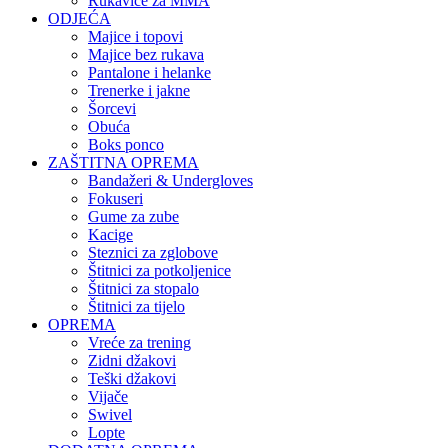
Rukavice za MMA
ODJEĆA
Majice i topovi
Majice bez rukava
Pantalone i helanke
Trenerke i jakne
Šorcevi
Obuća
Boks ponco
ZAŠTITNA OPREMA
Bandažeri & Undergloves
Fokuseri
Gume za zube
Kacige
Steznici za zglobove
Štitnici za potkoljenice
Štitnici za stopalo
Štitnici za tijelo
OPREMA
Vreće za trening
Zidni džakovi
Teški džakovi
Vijače
Swivel
Lopte