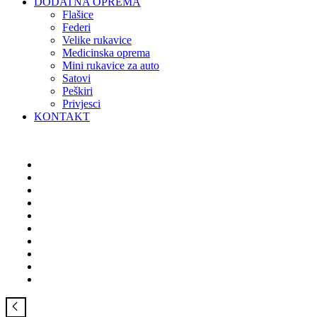
DODATNA OPREMA
Flašice
Federi
Velike rukavice
Medicinska oprema
Mini rukavice za auto
Satovi
Peškiri
Privjesci
KONTAKT