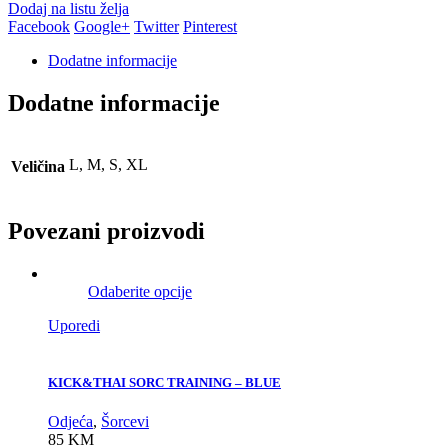
Dodaj na listu želja
Facebook
Google+
Twitter
Pinterest
Dodatne informacije
Dodatne informacije
L, M, S, XL
Veličina
Povezani proizvodi
Odaberite opcije
Uporedi
KICK&THAI SORC TRAINING – BLUE
Odjeća
,
Šorcevi
85
KM