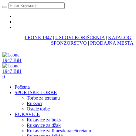
LEONE 1947
|
USLOVI KORIŠĆENJA
|
KATALOG
|
SPONZORSTVO
|
PRODAJNA MESTA
0
Početna
SPORTSKE TORBE
Torbe za teretanu
Ruksaci
Ostale torbe
RUKAVICE
Rukavice za boks
Rukavice za džak
Rukavice za fitnes/karate/teretanu