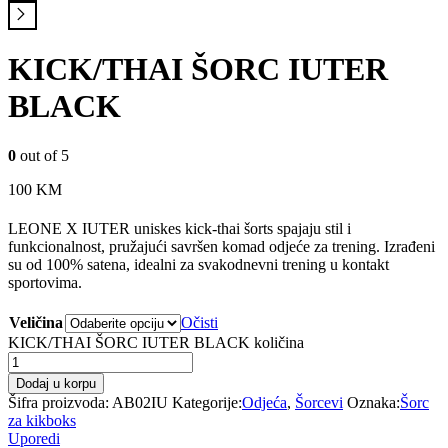
KICK/THAI ŠORC IUTER
BLACK
0
out of 5
100
KM
LEONE X IUTER uniskes kick-thai šorts spajaju stil i
funkcionalnost, pružajući savršen komad odjeće za trening. Izrađeni
su od 100% satena, idealni za svakodnevni trening u kontakt
sportovima.
Veličina
Očisti
KICK/THAI ŠORC IUTER BLACK količina
Dodaj u korpu
Šifra proizvoda:
AB02IU
Kategorije:
Odjeća
,
Šorcevi
Oznaka:
Šorc
za kikboks
Uporedi