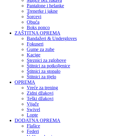
Rukavice za MMA
ODJEĆA
Majice i topovi
Majice bez rukava
Pantalone i helanke
Trenerke i jakne
Šorcevi
Obuća
Boks ponco
ZAŠTITNA OPREMA
Bandažeri & Undergloves
Fokuseri
Gume za zube
Kacige
Steznici za zglobove
Štitnici za potkoljenice
Štitnici za stopalo
Štitnici za tijelo
OPREMA
Vreće za trening
Zidni džakovi
Teški džakovi
Vijače
Swivel
Lopte