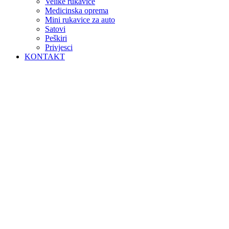
DODATNA OPREMA
Flašice
Federi
Velike rukavice
Medicinska oprema
Mini rukavice za auto
Satovi
Peškiri
Privjesci
KONTAKT