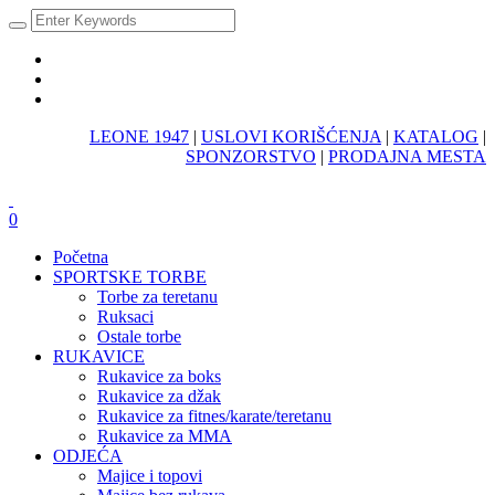
LEONE 1947
|
USLOVI KORIŠĆENJA
|
KATALOG
|
SPONZORSTVO
|
PRODAJNA MESTA
0
Početna
SPORTSKE TORBE
Torbe za teretanu
Ruksaci
Ostale torbe
RUKAVICE
Rukavice za boks
Rukavice za džak
Rukavice za fitnes/karate/teretanu