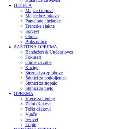
Rukavice za MMA
ODJEĆA
Majice i topovi
Majice bez rukava
Pantalone i helanke
Trenerke i jakne
Šorcevi
Obuća
Boks ponco
ZAŠTITNA OPREMA
Bandažeri & Undergloves
Fokuseri
Gume za zube
Kacige
Steznici za zglobove
Štitnici za potkoljenice
Štitnici za stopalo
Štitnici za tijelo
OPREMA
Vreće za trening
Zidni džakovi
Teški džakovi
Vijače
Swivel
Lopte