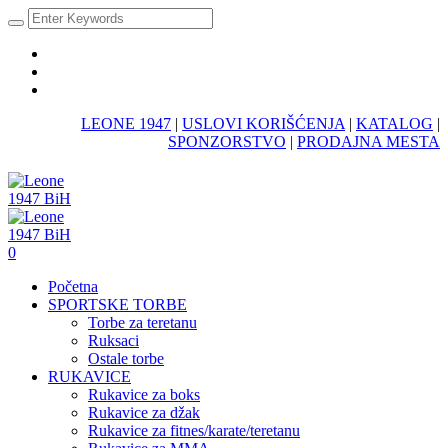
LEONE 1947
|
USLOVI KORIŠĆENJA
|
KATALOG
|
SPONZORSTVO
|
PRODAJNA MESTA
0
Početna
SPORTSKE TORBE
Torbe za teretanu
Ruksaci
Ostale torbe
RUKAVICE
Rukavice za boks
Rukavice za džak
Rukavice za fitnes/karate/teretanu