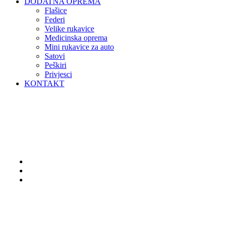
DODATNA OPREMA
Flašice
Federi
Velike rukavice
Medicinska oprema
Mini rukavice za auto
Satovi
Peškiri
Privjesci
KONTAKT