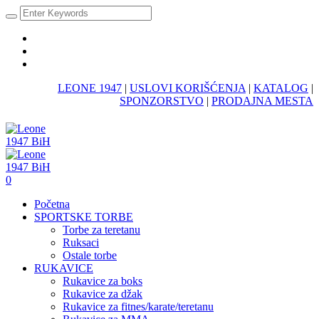
LEONE 1947
|
USLOVI KORIŠĆENJA
|
KATALOG
|
SPONZORSTVO
|
PRODAJNA MESTA
0
Početna
SPORTSKE TORBE
Torbe za teretanu
Ruksaci
Ostale torbe
RUKAVICE
Rukavice za boks
Rukavice za džak
Rukavice za fitnes/karate/teretanu