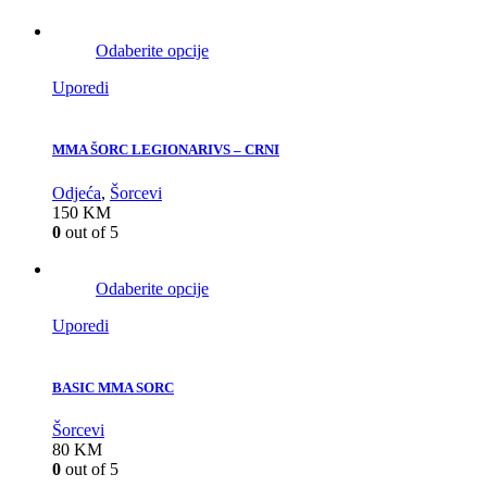
Odaberite opcije
Uporedi
MMA ŠORC LEGIONARIVS – CRNI
Odjeća
,
Šorcevi
150
KM
0
out of 5
Odaberite opcije
Uporedi
BASIC MMA SORC
Šorcevi
80
KM
0
out of 5