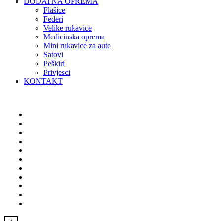
DODATNA OPREMA
Flašice
Federi
Velike rukavice
Medicinska oprema
Mini rukavice za auto
Satovi
Peškiri
Privjesci
KONTAKT