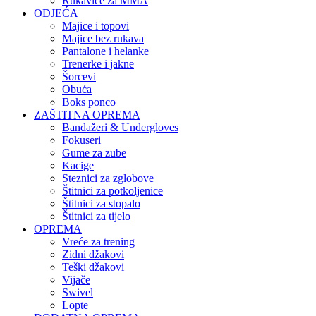
Rukavice za MMA
ODJEĆA
Majice i topovi
Majice bez rukava
Pantalone i helanke
Trenerke i jakne
Šorcevi
Obuća
Boks ponco
ZAŠTITNA OPREMA
Bandažeri & Undergloves
Fokuseri
Gume za zube
Kacige
Steznici za zglobove
Štitnici za potkoljenice
Štitnici za stopalo
Štitnici za tijelo
OPREMA
Vreće za trening
Zidni džakovi
Teški džakovi
Vijače
Swivel
Lopte