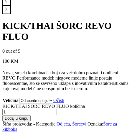
KICK/THAI ŠORC REVO
FLUO
0
out of 5
100
KM
Nova, smjela kombinacija boja za već dobro poznati i omiljeni
REVO Performance model: njegove moderne linije postaju
fluorescentne, što se savršeno uklapa s inovativnim karakteristikama
koje ovaj model čine neospornim bestselerom.
Veličina
Očisti
KICK/THAI ŠORC REVO FLUO količina
Dodaj u korpu
Šifra proizvoda:
-
Kategorije:
Odjeća
,
Šorcevi
Oznaka:
Šorc za
kikboks