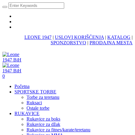
LEONE 1947
|
USLOVI KORIŠĆENJA
|
KATALOG
|
SPONZORSTVO
|
PRODAJNA MESTA
0
Početna
SPORTSKE TORBE
Torbe za teretanu
Ruksaci
Ostale torbe
RUKAVICE
Rukavice za boks
Rukavice za džak
Rukavice za fitnes/karate/teretanu