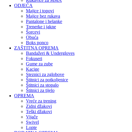
Rukavice za MMA
ODJEĆA
Majice i topovi
Majice bez rukava
Pantalone i helanke
Trenerke i jakne
Šorcevi
Obuća
Boks ponco
ZAŠTITNA OPREMA
Bandažeri & Undergloves
Fokuseri
Gume za zube
Kacige
Steznici za zglobove
Štitnici za potkoljenice
Štitnici za stopalo
Štitnici za tijelo
OPREMA
Vreće za trening
Zidni džakovi
Teški džakovi
Vijače
Swivel
Lopte