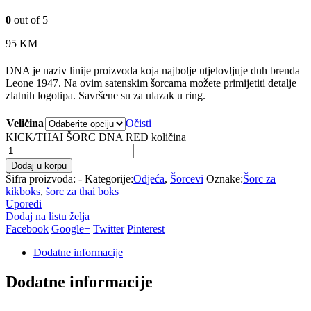
0
out of 5
95
KM
DNA je naziv linije proizvoda koja najbolje utjelovljuje duh brenda
Leone 1947. Na ovim satenskim šorcama možete primijetiti detalje
zlatnih logotipa. Savršene su za ulazak u ring.
Veličina
Očisti
KICK/THAI ŠORC DNA RED količina
Dodaj u korpu
Šifra proizvoda:
-
Kategorije:
Odjeća
,
Šorcevi
Oznake:
Šorc za
kikboks
,
šorc za thai boks
Uporedi
Dodaj na listu želja
Facebook
Google+
Twitter
Pinterest
Dodatne informacije
Dodatne informacije