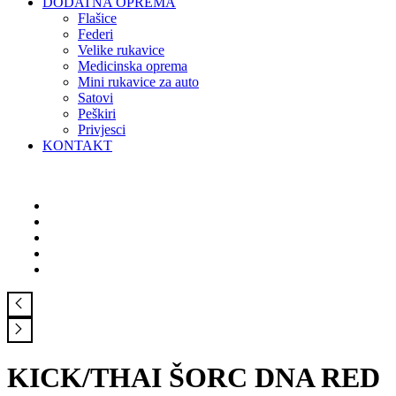
DODATNA OPREMA
Flašice
Federi
Velike rukavice
Medicinska oprema
Mini rukavice za auto
Satovi
Peškiri
Privjesci
KONTAKT
KICK/THAI ŠORC DNA RED