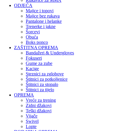
Rukavice za MMA
ODJEĆA
Majice i topovi
Majice bez rukava
Pantalone i helanke
Trenerke i jakne
Šorcevi
Obuća
Boks ponco
ZAŠTITNA OPREMA
Bandažeri & Undergloves
Fokuseri
Gume za zube
Kacige
Steznici za zglobove
Štitnici za potkoljenice
Štitnici za stopalo
Štitnici za tijelo
OPREMA
Vreće za trening
Zidni džakovi
Teški džakovi
Vijače
Swivel
Lopte