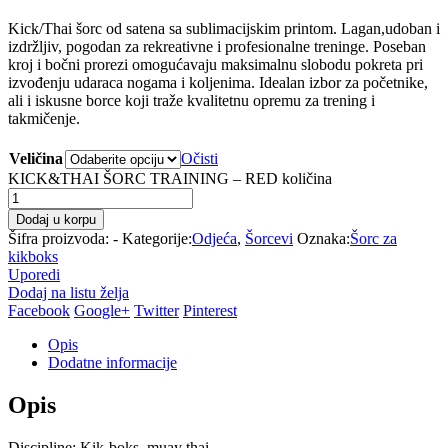
Kick/Thai šorc od satena sa sublimacijskim printom. Lagan,udoban i
izdržljiv, pogodan za rekreativne i profesionalne treninge. Poseban
kroj i bočni prorezi omogućavaju maksimalnu slobodu pokreta pri
izvođenju udaraca nogama i koljenima. Idealan izbor za početnike,
ali i iskusne borce koji traže kvalitetnu opremu za trening i
takmičenje.
Veličina
Očisti
KICK&THAI ŠORC TRAINING – RED količina
Dodaj u korpu
Šifra proizvoda:
-
Kategorije:
Odjeća
,
Šorcevi
Oznaka:
Šorc za
kikboks
Uporedi
Dodaj na listu želja
Facebook
Google+
Twitter
Pinterest
Opis
Dodatne informacije
Opis
Discipline: Kik-boks, muay thai