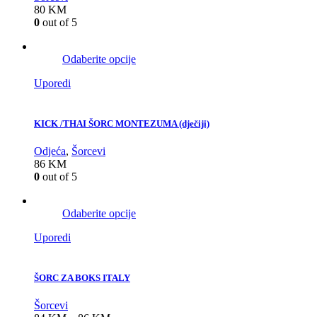
80
KM
0
out of 5
Odaberite opcije
Uporedi
KICK /THAI ŠORC MONTEZUMA (dječiji)
Odjeća
,
Šorcevi
86
KM
0
out of 5
Odaberite opcije
Uporedi
ŠORC ZA BOKS ITALY
Šorcevi