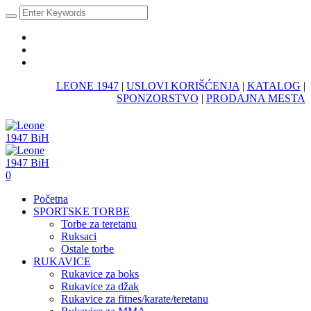
LEONE 1947
|
USLOVI KORIŠĆENJA
|
KATALOG
|
SPONZORSTVO
|
PRODAJNA MESTA
0
Početna
SPORTSKE TORBE
Torbe za teretanu
Ruksaci
Ostale torbe
RUKAVICE
Rukavice za boks
Rukavice za džak
Rukavice za fitnes/karate/teretanu