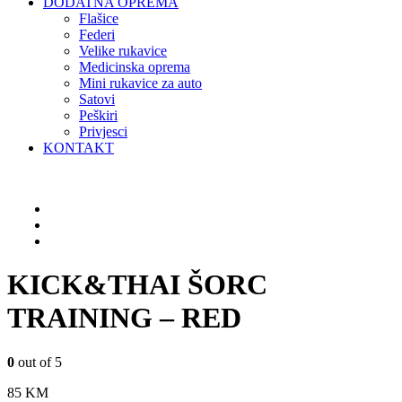
DODATNA OPREMA
Flašice
Federi
Velike rukavice
Medicinska oprema
Mini rukavice za auto
Satovi
Peškiri
Privjesci
KONTAKT
KICK&THAI ŠORC
TRAINING – RED
0
out of 5
85
KM