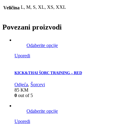
L, M, S, XL, XS, XXL
Veličina
Povezani proizvodi
Odaberite opcije
Uporedi
KICK&THAI ŠORC TRAINING – RED
Odjeća
,
Šorcevi
85
KM
0
out of 5
Odaberite opcije
Uporedi