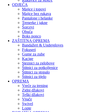
Rukavice za MMA
ODJEĆA
Majice i topovi
Majice bez rukava
Pantalone i helanke
Trenerke i jakne
Šorcevi
Obuća
Boks ponco
ZAŠTITNA OPREMA
Bandažeri & Undergloves
Fokuseri
Gume za zube
Kacige
Steznici za zglobove
Štitnici za potkoljenice
Štitnici za stopalo
Štitnici za tijelo
OPREMA
Vreće za trening
Zidni džakovi
Teški džakovi
Vijače
Swivel
Lopte