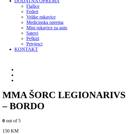
DODATNA OPREMA
Flašice
Federi
Velike rukavice
Medicinska oprema
Mini rukavice za auto
Satovi
Peškiri
Privjesci
KONTAKT
MMA ŠORC LEGIONARIVS
– BORDO
0
out of 5
150
KM