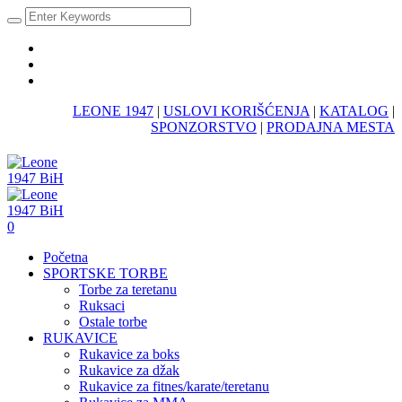
LEONE 1947
|
USLOVI KORIŠĆENJA
|
KATALOG
|
SPONZORSTVO
|
PRODAJNA MESTA
0
Početna
SPORTSKE TORBE
Torbe za teretanu
Ruksaci
Ostale torbe
RUKAVICE
Rukavice za boks
Rukavice za džak
Rukavice za fitnes/karate/teretanu