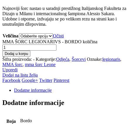
Najnoviji šorc nastao u saradnji prestižnog Italijanskog Fakulteta za
Dizajn u Milanu i internacionalnog šampiona Alessio Sakara.
Udobne i otporne, izdvajaju se po velikom rezu na strani kao i
unutrašnjim džepovima.
Veličina
Očisti
MMA ŠORC LEGIONARIVS - BORDO količina
Dodaj u korpu
Šifra proizvoda:
-
Kategorije:
Odjeća
,
Šorcevi
Oznake:
legionaris
,
MMA šorc
,
mma šorc Leone
Uporedi
Dodaj na listu želja
Facebook
Google+
Twitter
Pinterest
Dodatne informacije
Dodatne informacije
Bordo
Boja