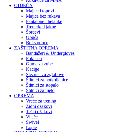
Rukavice za MMA
ODJEĆA
Majice i topovi
Majice bez rukava
Pantalone i helanke
Trenerke i jakne
Šorcevi
Obuća
Boks ponco
ZAŠTITNA OPREMA
Bandažeri & Undergloves
Fokuseri
Gume za zube
Kacige
Steznici za zglobove
Štitnici za potkoljenice
Štitnici za stopalo
Štitnici za tijelo
OPREMA
Vreće za trening
Zidni džakovi
Teški džakovi
Vijače
Swivel
Lopte