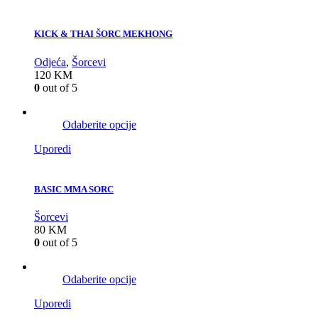
KICK & THAI ŠORC MEKHONG
Odjeća
,
Šorcevi
120
KM
0
out of 5
Odaberite opcije
Uporedi
BASIC MMA SORC
Šorcevi
80
KM
0
out of 5
Odaberite opcije
Uporedi