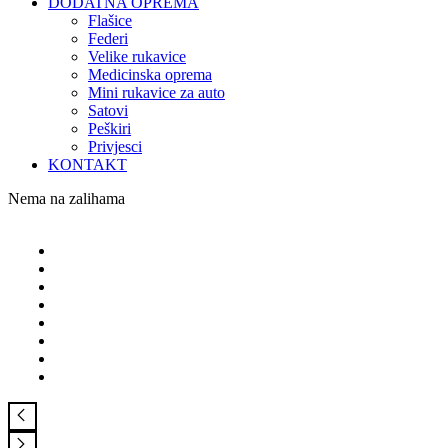
DODATNA OPREMA
Flašice
Federi
Velike rukavice
Medicinska oprema
Mini rukavice za auto
Satovi
Peškiri
Privjesci
KONTAKT
Nema na zalihama