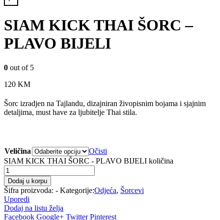
SIAM KICK THAI ŠORC –
PLAVO BIJELI
0
out of 5
120
KM
Šorc izradjen na Tajlandu, dizajniran živopisnim bojama i sjajnim
detaljima, must have za ljubitelje Thai stila.
Veličina
Očisti
SIAM KICK THAI ŠORC - PLAVO BIJELI količina
Dodaj u korpu
Šifra proizvoda:
-
Kategorije:
Odjeća
,
Šorcevi
Uporedi
Dodaj na listu želja
Facebook
Google+
Twitter
Pinterest