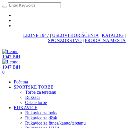
LEONE 1947
|
USLOVI KORIŠĆENJA
|
KATALOG
|
SPONZORSTVO
|
PRODAJNA MESTA
0
Početna
SPORTSKE TORBE
Torbe za teretanu
Ruksaci
Ostale torbe
RUKAVICE
Rukavice za boks
Rukavice za džak
Rukavice za fitnes/karate/teretanu