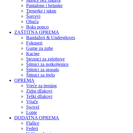
Majice bez rukava
Pantalone i helanke
Trenerke i jakne
Šorcevi
Obuća
Boks ponco
ZAŠTITNA OPREMA
Bandažeri & Undergloves
Fokuseri
Gume za zube
Kacige
Steznici za zglobove
Štitnici za potkoljenice
Štitnici za stopalo
Štitnici za tijelo
OPREMA
Vreće za trening
Zidni džakovi
Teški džakovi
Vijače
Swivel
Lopte
DODATNA OPREMA
Flašice
Federi