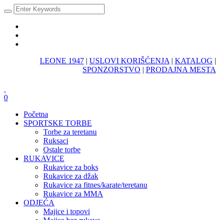
LEONE 1947
|
USLOVI KORIŠĆENJA
|
KATALOG
|
SPONZORSTVO
|
PRODAJNA MESTA
0
Početna
SPORTSKE TORBE
Torbe za teretanu
Ruksaci
Ostale torbe
RUKAVICE
Rukavice za boks
Rukavice za džak
Rukavice za fitnes/karate/teretanu
Rukavice za MMA
ODJEĆA
Majice i topovi