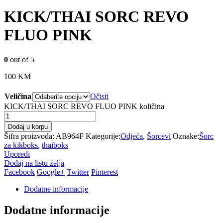
KICK/THAI SORC REVO
FLUO PINK
0
out of 5
100
KM
Veličina
Očisti
KICK/THAI SORC REVO FLUO PINK količina
Dodaj u korpu
Šifra proizvoda:
AB964F
Kategorije:
Odjeća
,
Šorcevi
Oznake:
Šorc
za kikboks
,
thaiboks
Uporedi
Dodaj na listu želja
Facebook
Google+
Twitter
Pinterest
Dodatne informacije
Dodatne informacije