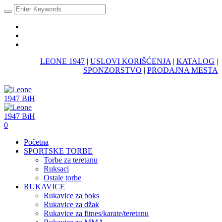
LEONE 1947
|
USLOVI KORIŠĆENJA
|
KATALOG
|
SPONZORSTVO
|
PRODAJNA MESTA
0
Početna
SPORTSKE TORBE
Torbe za teretanu
Ruksaci
Ostale torbe
RUKAVICE
Rukavice za boks
Rukavice za džak
Rukavice za fitnes/karate/teretanu