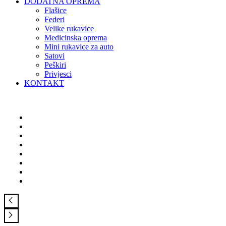
DODATNA OPREMA
Flašice
Federi
Velike rukavice
Medicinska oprema
Mini rukavice za auto
Satovi
Peškiri
Privjesci
KONTAKT