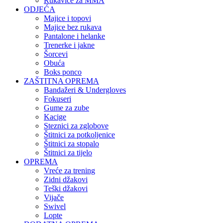
Rukavice za MMA
ODJEĆA
Majice i topovi
Majice bez rukava
Pantalone i helanke
Trenerke i jakne
Šorcevi
Obuća
Boks ponco
ZAŠTITNA OPREMA
Bandažeri & Undergloves
Fokuseri
Gume za zube
Kacige
Steznici za zglobove
Štitnici za potkoljenice
Štitnici za stopalo
Štitnici za tijelo
OPREMA
Vreće za trening
Zidni džakovi
Teški džakovi
Vijače
Swivel
Lopte