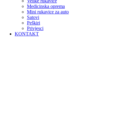
Velike rukavice
Medicinska oprema
Mini rukavice za auto
Satovi
Peškiri
Privjesci
KONTAKT