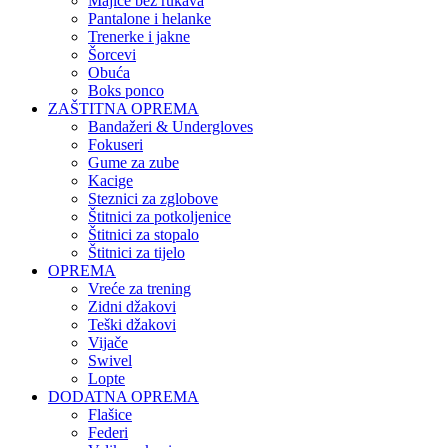
Majice bez rukava
Pantalone i helanke
Trenerke i jakne
Šorcevi
Obuća
Boks ponco
ZAŠTITNA OPREMA
Bandažeri & Undergloves
Fokuseri
Gume za zube
Kacige
Steznici za zglobove
Štitnici za potkoljenice
Štitnici za stopalo
Štitnici za tijelo
OPREMA
Vreće za trening
Zidni džakovi
Teški džakovi
Vijače
Swivel
Lopte
DODATNA OPREMA
Flašice
Federi