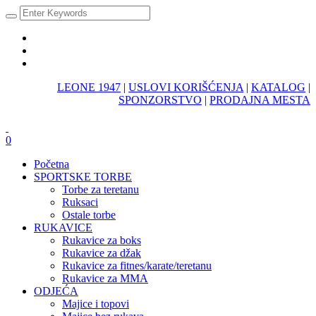
LEONE 1947
|
USLOVI KORIŠĆENJA
|
KATALOG
|
SPONZORSTVO
|
PRODAJNA MESTA
0
Početna
SPORTSKE TORBE
Torbe za teretanu
Ruksaci
Ostale torbe
RUKAVICE
Rukavice za boks
Rukavice za džak
Rukavice za fitnes/karate/teretanu
Rukavice za MMA
ODJEĆA
Majice i topovi