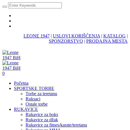
LEONE 1947
|
USLOVI KORIŠĆENJA
|
KATALOG
|
SPONZORSTVO
|
PRODAJNA MESTA
0
Početna
SPORTSKE TORBE
Torbe za teretanu
Ruksaci
Ostale torbe
RUKAVICE
Rukavice za boks
Rukavice za džak
Rukavice za fitnes/karate/teretanu