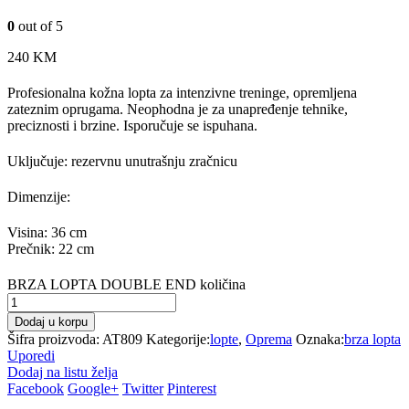
0
out of 5
240
KM
Profesionalna kožna lopta za intenzivne treninge, opremljena
zateznim oprugama. Neophodna je za unapređenje tehnike,
preciznosti i brzine. Isporučuje se ispuhana.
Uključuje: rezervnu unutrašnju zračnicu
Dimenzije:
Visina: 36 cm
Prečnik: 22 cm
BRZA LOPTA DOUBLE END količina
Dodaj u korpu
Šifra proizvoda:
AT809
Kategorije:
lopte
,
Oprema
Oznaka:
brza lopta
Uporedi
Dodaj na listu želja
Facebook
Google+
Twitter
Pinterest