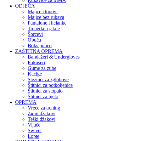
Rukavice za MMA
ODJEĆA
Majice i topovi
Majice bez rukava
Pantalone i helanke
Trenerke i jakne
Šorcevi
Obuća
Boks ponco
ZAŠTITNA OPREMA
Bandažeri & Undergloves
Fokuseri
Gume za zube
Kacige
Steznici za zglobove
Štitnici za potkoljenice
Štitnici za stopalo
Štitnici za tijelo
OPREMA
Vreće za trening
Zidni džakovi
Teški džakovi
Vijače
Swivel
Lopte