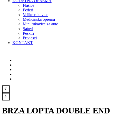
DODATNA OPREMA
Flašice
Federi
Velike rukavice
Medicinska oprema
Mini rukavice za auto
Satovi
Peškiri
Privjesci
KONTAKT
BRZA LOPTA DOUBLE END