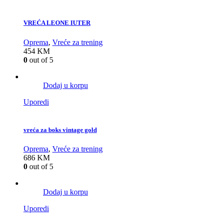
VREĆA LEONE IUTER
Oprema
,
Vreće za trening
454
KM
0
out of 5
Dodaj u korpu
Uporedi
vreća za boks vintage gold
Oprema
,
Vreće za trening
686
KM
0
out of 5
Dodaj u korpu
Uporedi