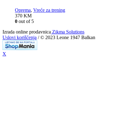
Oprema
,
Vreće za trening
370
KM
0
out of 5
Izrada online prodavnica
Zikma Solutions
Uslovi korišćenja
/ © 2023 Leone 1947 Balkan
X