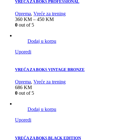
VREĆA ZA BOKS PROFESSIONAL
Oprema
,
Vreće za trening
360
KM
–
450
KM
0
out of 5
Dodaj u korpu
Uporedi
VREĆA ZA BOKS VINTAGE BRONZE
Oprema
,
Vreće za trening
686
KM
0
out of 5
Dodaj u korpu
Uporedi
VREĆA ZA BOKS BLACK EDITION