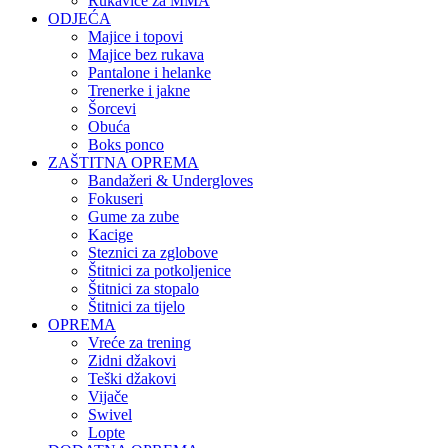
Rukavice za MMA
ODJEĆA
Majice i topovi
Majice bez rukava
Pantalone i helanke
Trenerke i jakne
Šorcevi
Obuća
Boks ponco
ZAŠTITNA OPREMA
Bandažeri & Undergloves
Fokuseri
Gume za zube
Kacige
Steznici za zglobove
Štitnici za potkoljenice
Štitnici za stopalo
Štitnici za tijelo
OPREMA
Vreće za trening
Zidni džakovi
Teški džakovi
Vijače
Swivel
Lopte