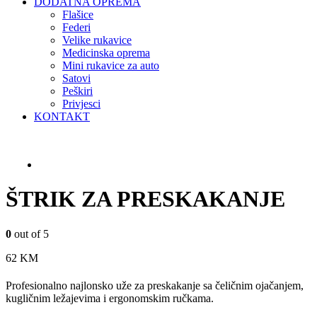
DODATNA OPREMA
Flašice
Federi
Velike rukavice
Medicinska oprema
Mini rukavice za auto
Satovi
Peškiri
Privjesci
KONTAKT
ŠTRIK ZA PRESKAKANJE
0
out of 5
62
KM
Profesionalno najlonsko uže za preskakanje sa čeličnim ojačanjem,
kugličnim ležajevima i ergonomskim ručkama.