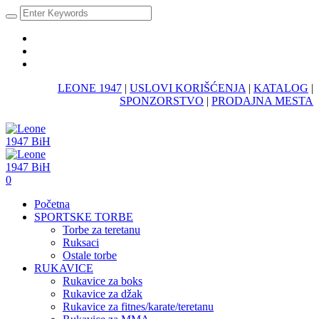
LEONE 1947
|
USLOVI KORIŠĆENJA
|
KATALOG
|
SPONZORSTVO
|
PRODAJNA MESTA
0
Početna
SPORTSKE TORBE
Torbe za teretanu
Ruksaci
Ostale torbe
RUKAVICE
Rukavice za boks
Rukavice za džak
Rukavice za fitnes/karate/teretanu