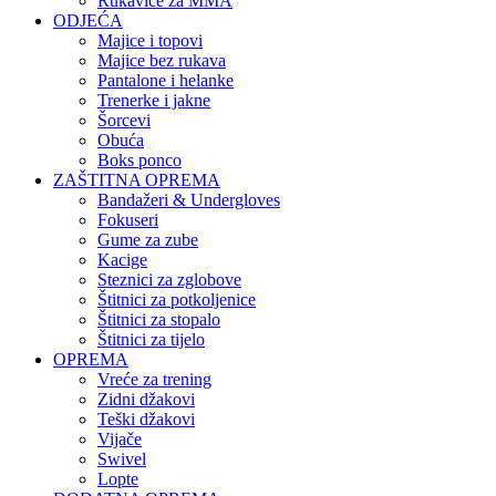
Rukavice za MMA
ODJEĆA
Majice i topovi
Majice bez rukava
Pantalone i helanke
Trenerke i jakne
Šorcevi
Obuća
Boks ponco
ZAŠTITNA OPREMA
Bandažeri & Undergloves
Fokuseri
Gume za zube
Kacige
Steznici za zglobove
Štitnici za potkoljenice
Štitnici za stopalo
Štitnici za tijelo
OPREMA
Vreće za trening
Zidni džakovi
Teški džakovi
Vijače
Swivel
Lopte