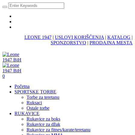
LEONE 1947
|
USLOVI KORIŠĆENJA
|
KATALOG
|
SPONZORSTVO
|
PRODAJNA MESTA
0
Početna
SPORTSKE TORBE
Torbe za teretanu
Ruksaci
Ostale torbe
RUKAVICE
Rukavice za boks
Rukavice za džak
Rukavice za fitnes/karate/teretanu