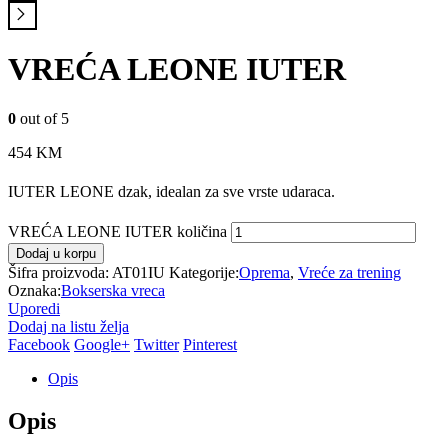
VREĆA LEONE IUTER
0
out of 5
454
KM
IUTER LEONE dzak, idealan za sve vrste udaraca.
VREĆA LEONE IUTER količina
Dodaj u korpu
Šifra proizvoda:
AT01IU
Kategorije:
Oprema
,
Vreće za trening
Oznaka:
Bokserska vreca
Uporedi
Dodaj na listu želja
Facebook
Google+
Twitter
Pinterest
Opis
Opis