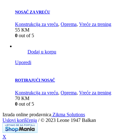
NOSAČ ZA VREĆU
Konstrukcija za vreću
,
Oprema
,
Vreće za trening
55
KM
0
out of 5
Dodaj u korpu
Uporedi
ROTIRAJUĆI NOSAČ
Konstrukcija za vreću
,
Oprema
,
Vreće za trening
70
KM
0
out of 5
Izrada online prodavnica
Zikma Solutions
Uslovi korišćenja
/ © 2023 Leone 1947 Balkan
X