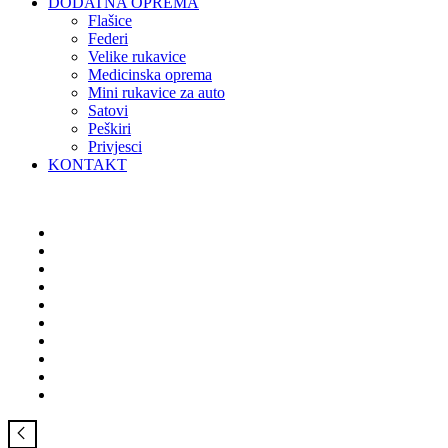
DODATNA OPREMA
Flašice
Federi
Velike rukavice
Medicinska oprema
Mini rukavice za auto
Satovi
Peškiri
Privjesci
KONTAKT