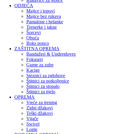
Rukavice za MMA
ODJEĆA
Majice i topovi
Majice bez rukava
Pantalone i helanke
Trenerke i jakne
Šorcevi
Obuća
Boks ponco
ZAŠTITNA OPREMA
Bandažeri & Undergloves
Fokuseri
Gume za zube
Kacige
Steznici za zglobove
Štitnici za potkoljenice
Štitnici za stopalo
Štitnici za tijelo
OPREMA
Vreće za trening
Zidni džakovi
Teški džakovi
Vijače
Swivel
Lopte