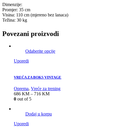
Dimenzije:
Promjer: 35 cm
Visina: 110 cm (mjereno bez lanaca)
Težina: 30 kg
Povezani proizvodi
Odaberite opcije
Uporedi
VREĆA ZA BOKS VINTAGE
Oprema
,
Vreće za trening
686
KM
–
716
KM
0
out of 5
Dodaj u korpu
Uporedi