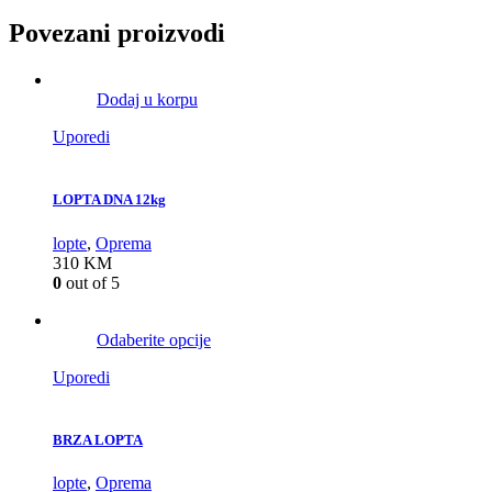
Povezani proizvodi
Dodaj u korpu
Uporedi
LOPTA DNA 12kg
lopte
,
Oprema
310
KM
0
out of 5
Odaberite opcije
Uporedi
BRZA LOPTA
lopte
,
Oprema