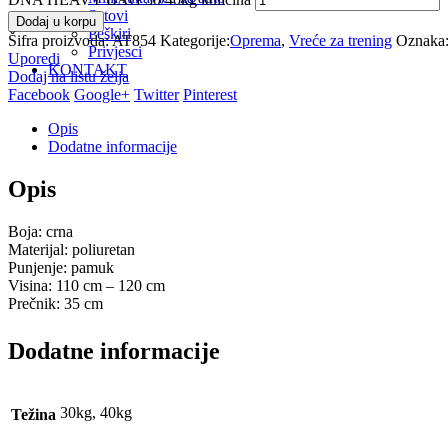
Satovi
Dodaj u korpu
Peškiri
Šifra proizvoda:
AT854
Kategorije:
Oprema
,
Vreće za trening
Oznaka
Privjesci
Uporedi
KONTAKT
Dodaj na listu želja
Facebook
Google+
Twitter
Pinterest
Opis
Dodatne informacije
Opis
Boja: crna
Materijal: poliuretan
Punjenje: pamuk
Visina: 110 cm – 120 cm
Prečnik: 35 cm
Dodatne informacije
30kg, 40kg
Težina