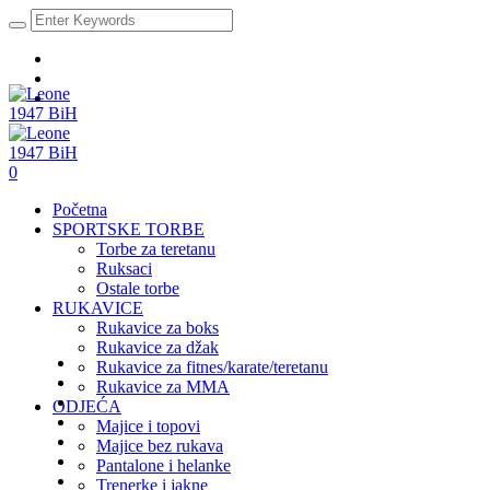
0
Početna
SPORTSKE TORBE
Torbe za teretanu
Ruksaci
Ostale torbe
RUKAVICE
Rukavice za boks
Rukavice za džak
Rukavice za fitnes/karate/teretanu
Rukavice za MMA
ODJEĆA
Majice i topovi
Majice bez rukava
Pantalone i helanke
Trenerke i jakne