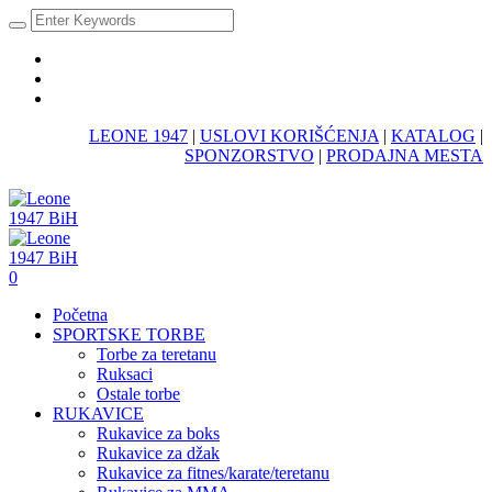
LEONE 1947
|
USLOVI KORIŠĆENJA
|
KATALOG
|
SPONZORSTVO
|
PRODAJNA MESTA
0
Početna
SPORTSKE TORBE
Torbe za teretanu
Ruksaci
Ostale torbe
RUKAVICE
Rukavice za boks
Rukavice za džak
Rukavice za fitnes/karate/teretanu