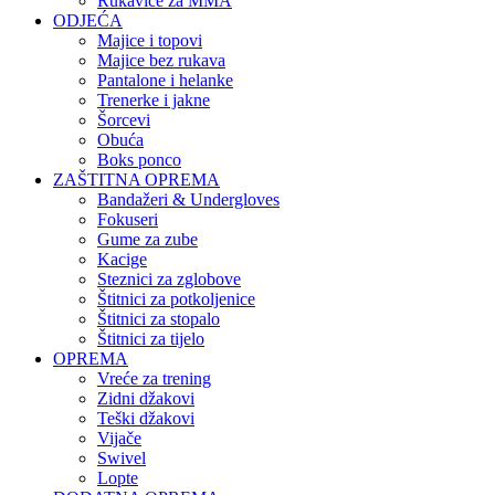
Rukavice za MMA
ODJEĆA
Majice i topovi
Majice bez rukava
Pantalone i helanke
Trenerke i jakne
Šorcevi
Obuća
Boks ponco
ZAŠTITNA OPREMA
Bandažeri & Undergloves
Fokuseri
Gume za zube
Kacige
Steznici za zglobove
Štitnici za potkoljenice
Štitnici za stopalo
Štitnici za tijelo
OPREMA
Vreće za trening
Zidni džakovi
Teški džakovi
Vijače
Swivel
Lopte