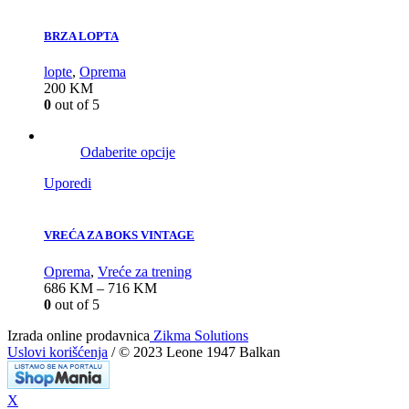
BRZA LOPTA
lopte
,
Oprema
200
KM
0
out of 5
Odaberite opcije
Uporedi
VREĆA ZA BOKS VINTAGE
Oprema
,
Vreće za trening
686
KM
–
716
KM
0
out of 5
Izrada online prodavnica
Zikma Solutions
Uslovi korišćenja
/ © 2023 Leone 1947 Balkan
X