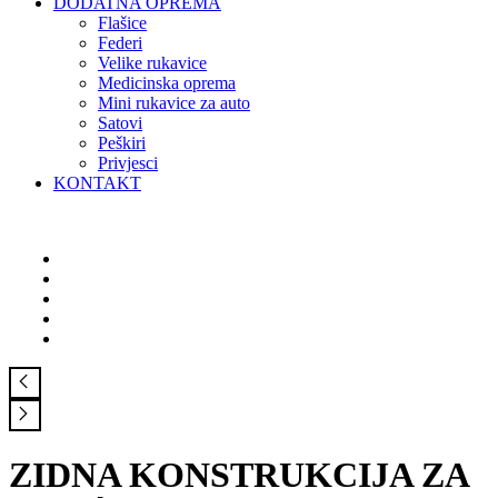
DODATNA OPREMA
Flašice
Federi
Velike rukavice
Medicinska oprema
Mini rukavice za auto
Satovi
Peškiri
Privjesci
KONTAKT
ZIDNA KONSTRUKCIJA ZA