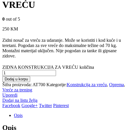
VREĆU
0
out of 5
250
KM
Zidni nosač za vreću za udaranje. Može se koristiti i kod kuće i u
teretani. Pogodan za sve vreće do maksimalne težine od 70 kg.
Montažni materijal uključen. Nije pogodan za tanke ili gipsane
zidove.
ZIDNA KONSTRUKCIJA ZA VREĆU količina
Dodaj u korpu
Šifra proizvoda:
AT700
Kategorije:
Konstrukcija za vreću
,
Oprema
,
Vreće za trening
Uporedi
Dodaj na listu želja
Facebook
Google+
Twitter
Pinterest
Opis
Opis