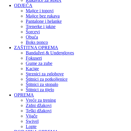
Rukavice za MMA
ODJEĆA
Majice i topovi
Majice bez rukava
Pantalone i helanke
Trenerke i jakne
Šorcevi
Obuća
Boks ponco
ZAŠTITNA OPREMA
Bandažeri & Undergloves
Fokuseri
Gume za zube
Kacige
Steznici za zglobove
Štitnici za potkoljenice
Štitnici za stopalo
Štitnici za tijelo
OPREMA
Vreće za trening
Zidni džakovi
Teški džakovi
Vijače
Swivel
Lopte