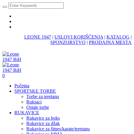
LEONE 1947
|
USLOVI KORIŠĆENJA
|
KATALOG
|
SPONZORSTVO
|
PRODAJNA MESTA
0
Početna
SPORTSKE TORBE
Torbe za teretanu
Ruksaci
Ostale torbe
RUKAVICE
Rukavice za boks
Rukavice za džak
Rukavice za fitnes/karate/teretanu