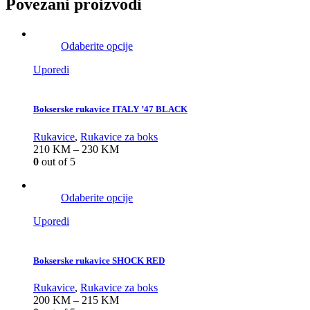
Povezani proizvodi
Odaberite opcije
Uporedi
Bokserske rukavice ITALY ’47 BLACK
Rukavice
,
Rukavice za boks
210
KM
–
230
KM
0
out of 5
Odaberite opcije
Uporedi
Bokserske rukavice SHOCK RED
Rukavice
,
Rukavice za boks
200
KM
–
215
KM