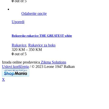
0
out of 5
Odaberite opcije
Uporedi
Bokserske rukavice THE GREATEST white
Rukavice
,
Rukavice za boks
320
KM
–
350
KM
0
out of 5
Izrada online prodavnica
Zikma Solutions
Uslovi korišćenja
/ © 2023 Leone 1947 Balkan
X