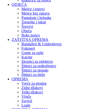
Rukavice za MMA
ODJEĆA
Majice i topovi
Majice bez rukava
Pantalone i helanke
Trenerke i jakne
Šorcevi
Obuća
Boks ponco
ZAŠTITNA OPREMA
Bandažeri & Undergloves
Fokuseri
Gume za zube
Kacige
Steznici za zglobove
Štitnici za potkoljenice
Štitnici za stopalo
Štitnici za tijelo
OPREMA
Vreće za trening
Zidni džakovi
Teški džakovi
Vijače
Swivel
Lopte