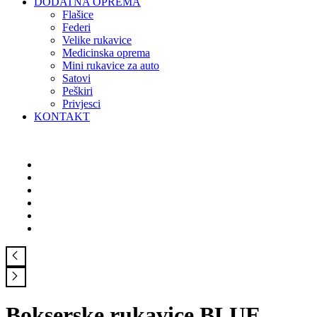
DODATNA OPREMA
Flašice
Federi
Velike rukavice
Medicinska oprema
Mini rukavice za auto
Satovi
Peškiri
Privjesci
KONTAKT
Bokserske rukavice BLUE