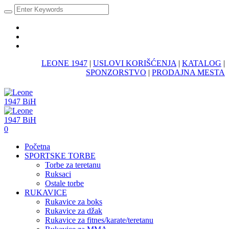
LEONE 1947
|
USLOVI KORIŠĆENJA
|
KATALOG
|
SPONZORSTVO
|
PRODAJNA MESTA
0
Početna
SPORTSKE TORBE
Torbe za teretanu
Ruksaci
Ostale torbe
RUKAVICE
Rukavice za boks
Rukavice za džak
Rukavice za fitnes/karate/teretanu