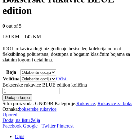
edition
0
out of 5
130
KM
–
145
KM
IDOL rukavica dugi niz godinaje bestseller, kolekcija od mat
fleksibilnog poliuretana, dostupna u bogatim klasičnim bojama sa
zlatnim logom i detaljima.
Boja
Veličina
Očisti
Bokserske rukavice BLUE edition količina
Dodaj u korpu
Šifra proizvoda:
GN059B
Kategorije:
Rukavice
,
Rukavice za boks
Oznaka:
bokserske rukavice
Uporedi
Dodaj na listu želja
Facebook
Google+
Twitter
Pinterest
Opis