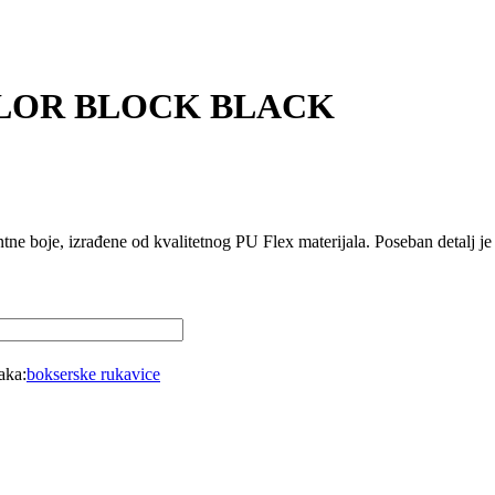
LOR BLOCK BLACK
ntne boje, izrađene od kvalitetnog PU Flex materijala. Poseban detalj j
aka:
bokserske rukavice