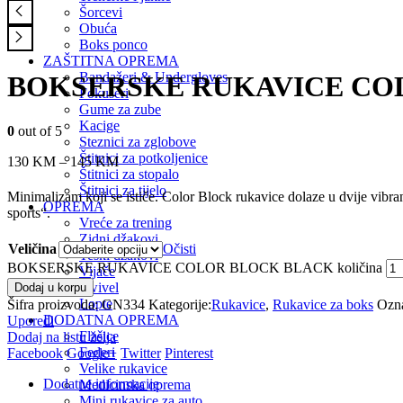
Šorcevi
Obuća
Boks ponco
ZAŠTITNA OPREMA
Bandažeri & Undergloves
BOKSERSKE RUKAVICE CO
Fokuseri
Gume za zube
Kacige
0
out of 5
Steznici za zglobove
Štitnici za potkoljenice
130
KM
–
145
KM
Štitnici za stopalo
Štitnici za tijelo
Minimalizam koji se ističe. Color Block rukavice dolaze u dvije vibra
OPREMA
sports“.
Vreće za trening
Zidni džakovi
Veličina
Očisti
Teški džakovi
BOKSERSKE RUKAVICE COLOR BLOCK BLACK količina
Vijače
Swivel
Dodaj u korpu
Lopte
Šifra proizvoda:
GN334
Kategorije:
Rukavice
,
Rukavice za boks
Ozn
DODATNA OPREMA
Uporedi
Flašice
Dodaj na listu želja
Federi
Facebook
Google+
Twitter
Pinterest
Velike rukavice
Dodatne informacije
Medicinska oprema
Mini rukavice za auto