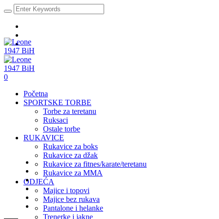
0
Početna
SPORTSKE TORBE
Torbe za teretanu
Ruksaci
Ostale torbe
RUKAVICE
Rukavice za boks
Rukavice za džak
Rukavice za fitnes/karate/teretanu
Rukavice za MMA
ODJEĆA
Majice i topovi
Majice bez rukava
Pantalone i helanke
Trenerke i jakne