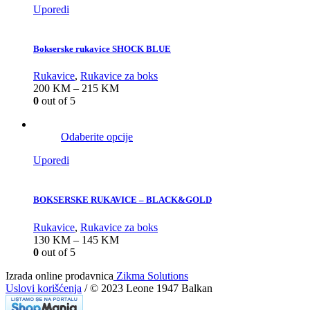
Uporedi
Bokserske rukavice SHOCK BLUE
Rukavice
,
Rukavice za boks
200
KM
–
215
KM
0
out of 5
Odaberite opcije
Uporedi
BOKSERSKE RUKAVICE – BLACK&GOLD
Rukavice
,
Rukavice za boks
130
KM
–
145
KM
0
out of 5
Izrada online prodavnica
Zikma Solutions
Uslovi korišćenja
/ © 2023 Leone 1947 Balkan