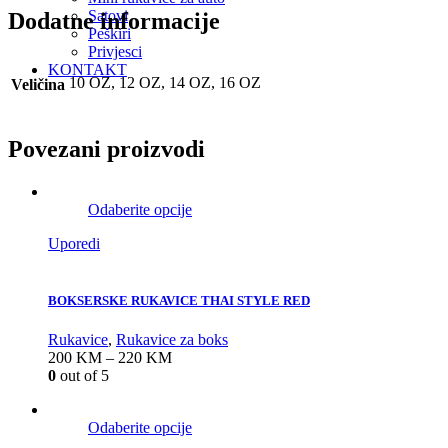
Satovi
Dodatne informacije
Peškiri
Privjesci
KONTAKT
10 OZ, 12 OZ, 14 OZ, 16 OZ
Veličina
Povezani proizvodi
Odaberite opcije
Uporedi
BOKSERSKE RUKAVICE THAI STYLE RED
Rukavice
,
Rukavice za boks
200
KM
–
220
KM
0
out of 5
Odaberite opcije