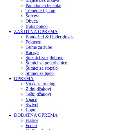
Majice bez rukava
Pantalone i helanke
Trenerke i jakne
Šorcevi
Obuća
Boks ponco
ZAŠTITNA OPREMA
Bandažeri & Undergloves
Fokuseri
Gume za zube
Kacige
Steznici za zglobove
Štitnici za potkoljenice
Štitnici za stopalo
Štitnici za tijelo
OPREMA
Vreće za trening
Zidni džakovi
Teški džakovi
Vijače
Swivel
Lopte
DODATNA OPREMA
Flašice
Federi