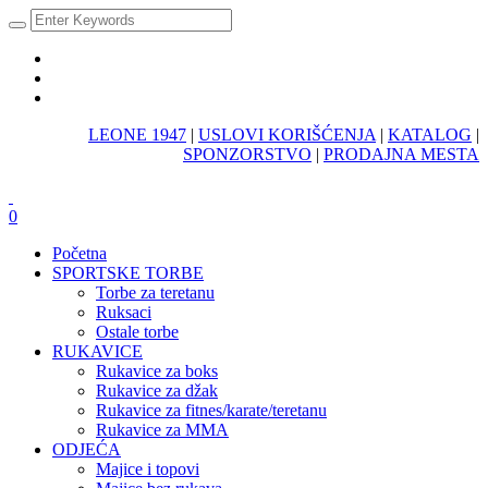
LEONE 1947
|
USLOVI KORIŠĆENJA
|
KATALOG
|
SPONZORSTVO
|
PRODAJNA MESTA
0
Početna
SPORTSKE TORBE
Torbe za teretanu
Ruksaci
Ostale torbe
RUKAVICE
Rukavice za boks
Rukavice za džak
Rukavice za fitnes/karate/teretanu
Rukavice za MMA
ODJEĆA
Majice i topovi