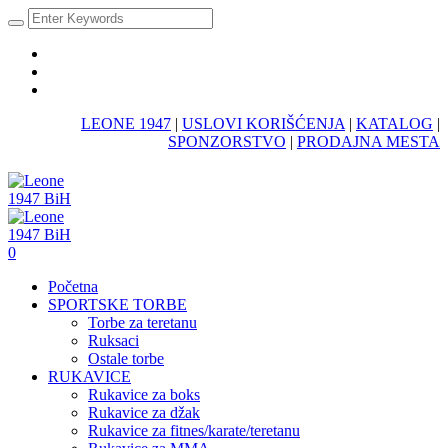
LEONE 1947
|
USLOVI KORIŠĆENJA
|
KATALOG
|
SPONZORSTVO
|
PRODAJNA MESTA
0
Početna
SPORTSKE TORBE
Torbe za teretanu
Ruksaci
Ostale torbe
RUKAVICE
Rukavice za boks
Rukavice za džak
Rukavice za fitnes/karate/teretanu