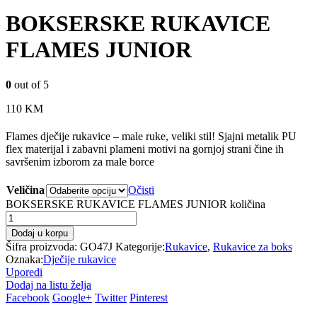
BOKSERSKE RUKAVICE
FLAMES JUNIOR
0
out of 5
110
KM
Flames dječije rukavice – male ruke, veliki stil! Sjajni metalik PU
flex materijal i zabavni plameni motivi na gornjoj strani čine ih
savršenim izborom za male borce
Veličina
Očisti
BOKSERSKE RUKAVICE FLAMES JUNIOR količina
Dodaj u korpu
Šifra proizvoda:
GO47J
Kategorije:
Rukavice
,
Rukavice za boks
Oznaka:
Dječije rukavice
Uporedi
Dodaj na listu želja
Facebook
Google+
Twitter
Pinterest