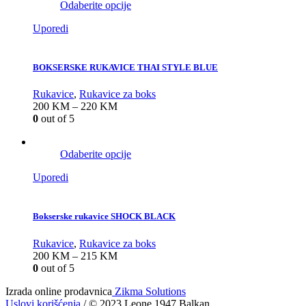
Odaberite opcije
Uporedi
BOKSERSKE RUKAVICE THAI STYLE BLUE
Rukavice
,
Rukavice za boks
200
KM
–
220
KM
0
out of 5
Odaberite opcije
Uporedi
Bokserske rukavice SHOCK BLACK
Rukavice
,
Rukavice za boks
200
KM
–
215
KM
0
out of 5
Izrada online prodavnica
Zikma Solutions
Uslovi korišćenja
/ © 2023 Leone 1947 Balkan