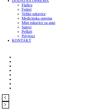
DODATNA OPREMA
Flašice
Federi
Velike rukavice
Medicinska oprema
Mini rukavice za auto
Satovi
Peškiri
Privjesci
KONTAKT