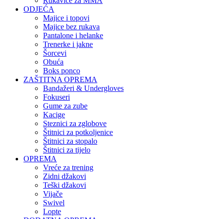
Rukavice za MMA
ODJEĆA
Majice i topovi
Majice bez rukava
Pantalone i helanke
Trenerke i jakne
Šorcevi
Obuća
Boks ponco
ZAŠTITNA OPREMA
Bandažeri & Undergloves
Fokuseri
Gume za zube
Kacige
Steznici za zglobove
Štitnici za potkoljenice
Štitnici za stopalo
Štitnici za tijelo
OPREMA
Vreće za trening
Zidni džakovi
Teški džakovi
Vijače
Swivel
Lopte