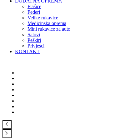
DODATNA OPREMA
Flašice
Federi
Velike rukavice
Medicinska oprema
Mini rukavice za auto
Satovi
Peškiri
Privjesci
KONTAKT