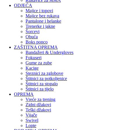
Rukavice za MMA
ODJEĆA
Majice i topovi
Majice bez rukava
Pantalone i helanke
Trenerke i jakne
Šorcevi
Obuća
Boks ponco
ZAŠTITNA OPREMA
Bandažeri & Undergloves
Fokuseri
Gume za zube
Kacige
Steznici za zglobove
Štitnici za potkoljenice
Štitnici za stopalo
Štitnici za tijelo
OPREMA
Vreće za trening
Zidni džakovi
Teški džakovi
Vijače
Swivel
Lopte