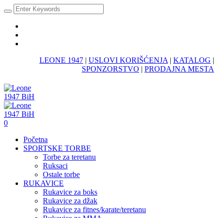
LEONE 1947
|
USLOVI KORIŠĆENJA
|
KATALOG
|
SPONZORSTVO
|
PRODAJNA MESTA
0
Početna
SPORTSKE TORBE
Torbe za teretanu
Ruksaci
Ostale torbe
RUKAVICE
Rukavice za boks
Rukavice za džak
Rukavice za fitnes/karate/teretanu