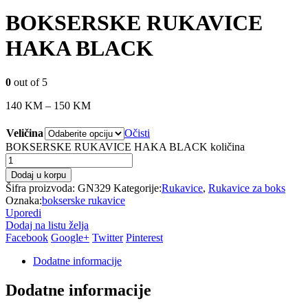
BOKSERSKE RUKAVICE
HAKA BLACK
0
out of 5
140
KM
–
150
KM
Veličina
Očisti
BOKSERSKE RUKAVICE HAKA BLACK količina
Dodaj u korpu
Šifra proizvoda:
GN329
Kategorije:
Rukavice
,
Rukavice za boks
Oznaka:
bokserske rukavice
Uporedi
Dodaj na listu želja
Facebook
Google+
Twitter
Pinterest
Dodatne informacije
Dodatne informacije