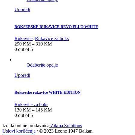
Uporedi
BOKSERSKE RUKAVICE REVO FLUO WHITE
Rukavice
,
Rukavice za boks
290
KM
–
310
KM
0
out of 5
Odaberite opcije
Uporedi
Bokserske rukavice WHITE EDITION
Rukavice za boks
130
KM
–
145
KM
0
out of 5
Izrada online prodavnica
Zikma Solutions
Uslovi korišćenja
/ © 2023 Leone 1947 Balkan