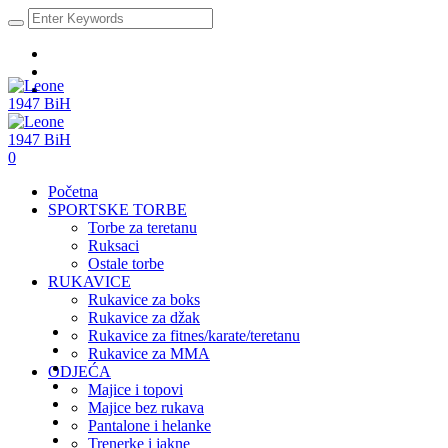
0
Početna
SPORTSKE TORBE
Torbe za teretanu
Ruksaci
Ostale torbe
RUKAVICE
Rukavice za boks
Rukavice za džak
Rukavice za fitnes/karate/teretanu
Rukavice za MMA
ODJEĆA
Majice i topovi
Majice bez rukava
Pantalone i helanke
Trenerke i jakne