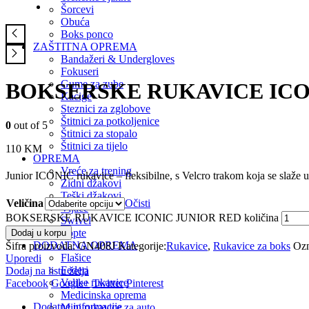
Šorcevi
Obuća
Boks ponco
ZAŠTITNA OPREMA
Bandažeri & Undergloves
Fokuseri
Gume za zube
BOKSERSKE RUKAVICE ICO
Kacige
Steznici za zglobove
Štitnici za potkoljenice
0
out of 5
Štitnici za stopalo
Štitnici za tijelo
110
KM
OPREMA
Vreće za trening
Junior ICONIC rukavice – fleksibilne, s Velcro trakom koja se slaže uz
Zidni džakovi
Teški džakovi
Veličina
Očisti
Vijače
BOKSERSKE RUKAVICE ICONIC JUNIOR RED količina
Swivel
Lopte
Dodaj u korpu
DODATNA OPREMA
Šifra proizvoda:
GN408J
Kategorije:
Rukavice
,
Rukavice za boks
Ozn
Flašice
Uporedi
Federi
Dodaj na listu želja
Velike rukavice
Facebook
Google+
Twitter
Pinterest
Medicinska oprema
Dodatne informacije
Mini rukavice za auto