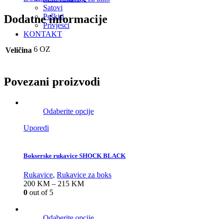
Satovi
Peškiri
Dodatne informacije
Privjesci
KONTAKT
6 OZ
Veličina
Povezani proizvodi
Odaberite opcije
Uporedi
Bokserske rukavice SHOCK BLACK
Rukavice
,
Rukavice za boks
200
KM
–
215
KM
0
out of 5
Odaberite opcije