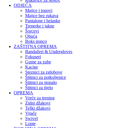
Rukavice za MMA
ODJEĆA
Majice i topovi
Majice bez rukava
Pantalone i helanke
Trenerke i jakne
Šorcevi
Obuća
Boks ponco
ZAŠTITNA OPREMA
Bandažeri & Undergloves
Fokuseri
Gume za zube
Kacige
Steznici za zglobove
Štitnici za potkoljenice
Štitnici za stopalo
Štitnici za tijelo
OPREMA
Vreće za trening
Zidni džakovi
Teški džakovi
Vijače
Swivel
Lopte