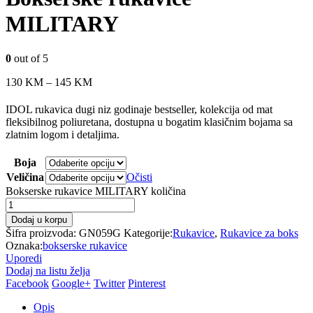
MILITARY
0
out of 5
130
KM
–
145
KM
IDOL rukavica dugi niz godinaje bestseller, kolekcija od mat
fleksibilnog poliuretana, dostupna u bogatim klasičnim bojama sa
zlatnim logom i detaljima.
Boja
Veličina
Očisti
Bokserske rukavice MILITARY količina
Dodaj u korpu
Šifra proizvoda:
GN059G
Kategorije:
Rukavice
,
Rukavice za boks
Oznaka:
bokserske rukavice
Uporedi
Dodaj na listu želja
Facebook
Google+
Twitter
Pinterest
Opis