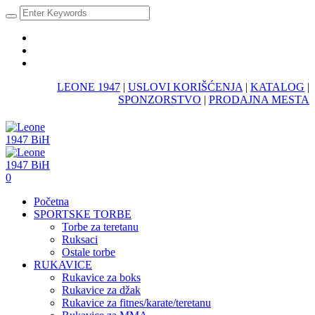
LEONE 1947
|
USLOVI KORIŠĆENJA
|
KATALOG
|
SPONZORSTVO
|
PRODAJNA MESTA
0
Početna
SPORTSKE TORBE
Torbe za teretanu
Ruksaci
Ostale torbe
RUKAVICE
Rukavice za boks
Rukavice za džak
Rukavice za fitnes/karate/teretanu