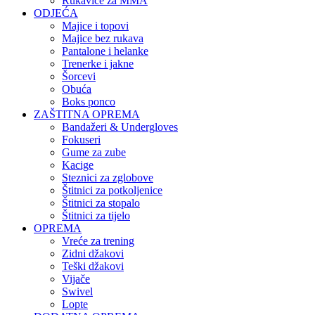
Rukavice za MMA
ODJEĆA
Majice i topovi
Majice bez rukava
Pantalone i helanke
Trenerke i jakne
Šorcevi
Obuća
Boks ponco
ZAŠTITNA OPREMA
Bandažeri & Undergloves
Fokuseri
Gume za zube
Kacige
Steznici za zglobove
Štitnici za potkoljenice
Štitnici za stopalo
Štitnici za tijelo
OPREMA
Vreće za trening
Zidni džakovi
Teški džakovi
Vijače
Swivel
Lopte