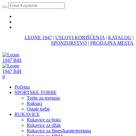
LEONE 1947
|
USLOVI KORIŠĆENJA
|
KATALOG
|
SPONZORSTVO
|
PRODAJNA MESTA
0
Početna
SPORTSKE TORBE
Torbe za teretanu
Ruksaci
Ostale torbe
RUKAVICE
Rukavice za boks
Rukavice za džak
Rukavice za fitnes/karate/teretanu