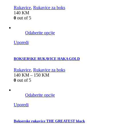
Rukavice
,
Rukavice za boks
140
KM
0
out of 5
Odaberite opcije
Uporedi
BOKSERSKE RUKAVICE HAKA GOLD
Rukavice
,
Rukavice za boks
140
KM
–
150
KM
0
out of 5
Odaberite opcije
Uporedi
Bokserske rukavice THE GREATEST black