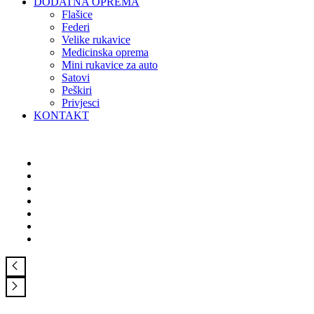
DODATNA OPREMA
Flašice
Federi
Velike rukavice
Medicinska oprema
Mini rukavice za auto
Satovi
Peškiri
Privjesci
KONTAKT