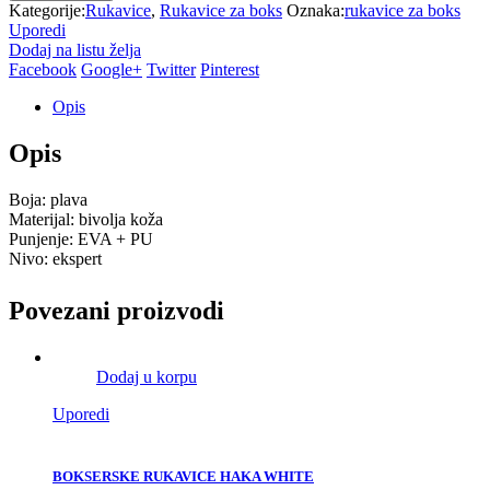
Kategorije:
Rukavice
,
Rukavice za boks
Oznaka:
rukavice za boks
Uporedi
Dodaj na listu želja
Facebook
Google+
Twitter
Pinterest
Opis
Opis
Boja: plava
Materijal: bivolja koža
Punjenje: EVA + PU
Nivo: ekspert
Povezani proizvodi
Dodaj u korpu
Uporedi
BOKSERSKE RUKAVICE HAKA WHITE