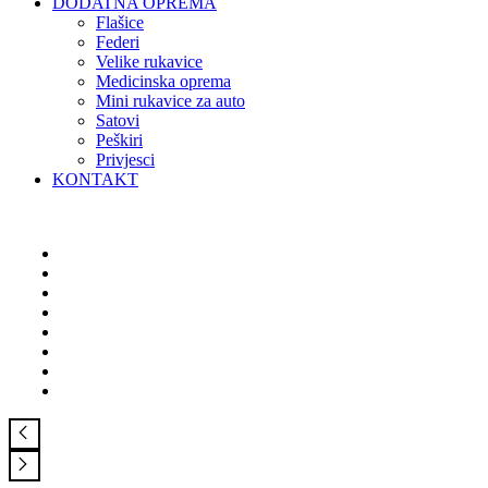
DODATNA OPREMA
Flašice
Federi
Velike rukavice
Medicinska oprema
Mini rukavice za auto
Satovi
Peškiri
Privjesci
KONTAKT