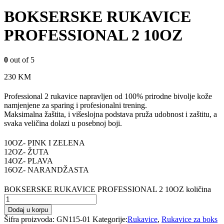
BOKSERSKE RUKAVICE
PROFESSIONAL 2 10OZ
0
out of 5
230
KM
Professional 2 rukavice napravljen od 100% prirodne bivolje kože
namjenjene za sparing i profesionalni trening.
Maksimalna žaštita, i višeslojna podstava pruža udobnost i zaštitu, a
svaka veličina dolazi u posebnoj boji.
10OZ- PINK I ZELENA
12OZ- ŽUTA
14OZ- PLAVA
16OZ- NARANDŽASTA
BOKSERSKE RUKAVICE PROFESSIONAL 2 10OZ količina
Dodaj u korpu
Šifra proizvoda:
GN115-01
Kategorije:
Rukavice
,
Rukavice za boks