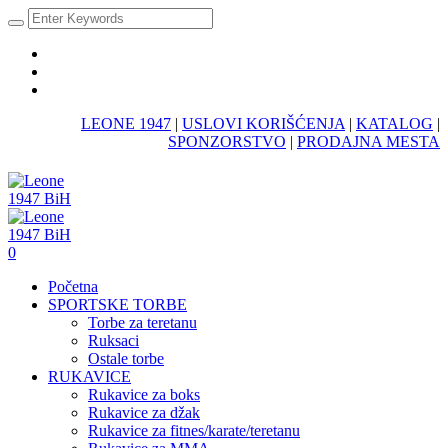
LEONE 1947
|
USLOVI KORIŠĆENJA
|
KATALOG
|
SPONZORSTVO
|
PRODAJNA MESTA
0
Početna
SPORTSKE TORBE
Torbe za teretanu
Ruksaci
Ostale torbe
RUKAVICE
Rukavice za boks
Rukavice za džak
Rukavice za fitnes/karate/teretanu