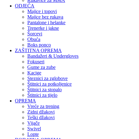
Rukavice za MMA
ODJEĆA
Majice i topovi
Majice bez rukava
Pantalone i helanke
Trenerke i jakne
Šorcevi
Obuća
Boks ponco
ZAŠTITNA OPREMA
Bandažeri & Undergloves
Fokuseri
Gume za zube
Kacige
Steznici za zglobove
Štitnici za potkoljenice
Štitnici za stopalo
Štitnici za tijelo
OPREMA
Vreće za trening
Zidni džakovi
Teški džakovi
Vijače
Swivel
Lopte