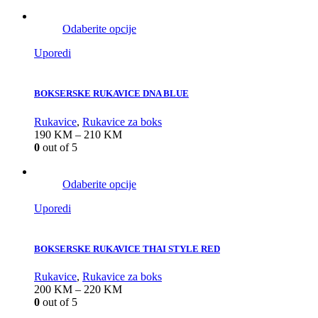
Odaberite opcije
Uporedi
BOKSERSKE RUKAVICE DNA BLUE
Rukavice
,
Rukavice za boks
190
KM
–
210
KM
0
out of 5
Odaberite opcije
Uporedi
BOKSERSKE RUKAVICE THAI STYLE RED
Rukavice
,
Rukavice za boks
200
KM
–
220
KM
0
out of 5