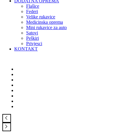
DODATNA OPREMA
Flašice
Federi
Velike rukavice
Medicinska oprema
Mini rukavice za auto
Satovi
Peškiri
Privjesci
KONTAKT