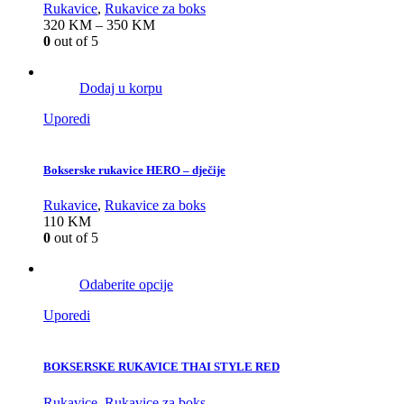
Rukavice
,
Rukavice za boks
320
KM
–
350
KM
0
out of 5
Dodaj u korpu
Uporedi
Bokserske rukavice HERO – dječije
Rukavice
,
Rukavice za boks
110
KM
0
out of 5
Odaberite opcije
Uporedi
BOKSERSKE RUKAVICE THAI STYLE RED
Rukavice
,
Rukavice za boks