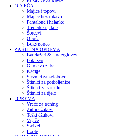
Rukavice za MMA
ODJEĆA
Majice i topovi
Majice bez rukava
Pantalone i helanke
Trenerke i jakne
Šorcevi
Obuća
Boks ponco
ZAŠTITNA OPREMA
Bandažeri & Undergloves
Fokuseri
Gume za zube
Kacige
Steznici za zglobove
Štitnici za potkoljenice
Štitnici za stopalo
Štitnici za tijelo
OPREMA
Vreće za trening
Zidni džakovi
Teški džakovi
Vijače
Swivel
Lopte