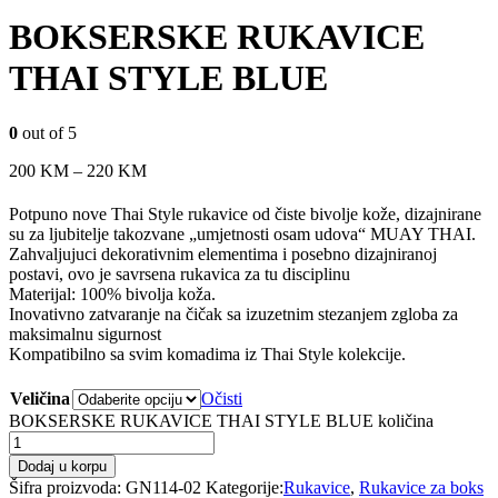
BOKSERSKE RUKAVICE
THAI STYLE BLUE
0
out of 5
200
KM
–
220
KM
Potpuno nove Thai Style rukavice od čiste bivolje kože, dizajnirane
su za ljubitelje takozvane „umjetnosti osam udova“ MUAY THAI.
Zahvaljujuci dekorativnim elementima i posebno dizajniranoj
postavi, ovo je savrsena rukavica za tu disciplinu
Materijal: 100% bivolja koža.
Inovativno zatvaranje na čičak sa izuzetnim stezanjem zgloba za
maksimalnu sigurnost
Kompatibilno sa svim komadima iz Thai Style kolekcije.
Veličina
Očisti
BOKSERSKE RUKAVICE THAI STYLE BLUE količina
Dodaj u korpu
Šifra proizvoda:
GN114-02
Kategorije:
Rukavice
,
Rukavice za boks