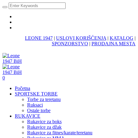
LEONE 1947
|
USLOVI KORIŠĆENJA
|
KATALOG
|
SPONZORSTVO
|
PRODAJNA MESTA
0
Početna
SPORTSKE TORBE
Torbe za teretanu
Ruksaci
Ostale torbe
RUKAVICE
Rukavice za boks
Rukavice za džak
Rukavice za fitnes/karate/teretanu