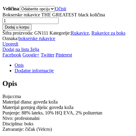
Veličina
Očisti
Bokserske rukavice THE GREATEST black količina
Dodaj u korpu
Šifra proizvoda:
GN111
Kategorije:
Rukavice
,
Rukavice za boks
Oznaka:
bokserske rukavice
Uporedi
Dodaj na listu želja
Facebook
Google+
Twitter
Pinterest
Opis
Dodatne informacije
Opis
Boja:crna
Materijal dlana: goveđa koža
Materijal gornjeg dijela: goveđa koža
Punjenje: 88% lateks, 10% HQ EVA, 2% poliuretan
Nivo: profesionalni
Disciplina: boks
Zatvaranje: čičak (Velcro)