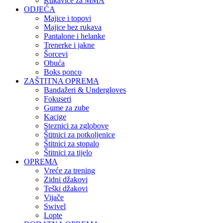
Rukavice za MMA
ODJEĆA
Majice i topovi
Majice bez rukava
Pantalone i helanke
Trenerke i jakne
Šorcevi
Obuća
Boks ponco
ZAŠTITNA OPREMA
Bandažeri & Undergloves
Fokuseri
Gume za zube
Kacige
Steznici za zglobove
Štitnici za potkoljenice
Štitnici za stopalo
Štitnici za tijelo
OPREMA
Vreće za trening
Zidni džakovi
Teški džakovi
Vijače
Swivel
Lopte