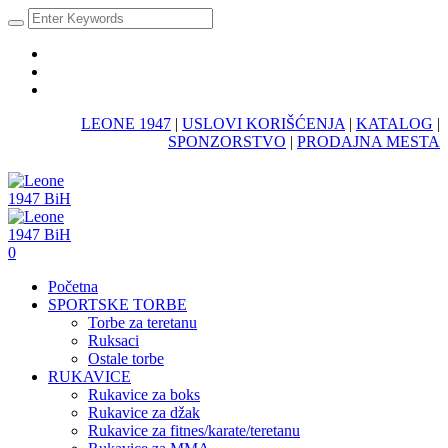
LEONE 1947
|
USLOVI KORIŠĆENJA
|
KATALOG
|
SPONZORSTVO
|
PRODAJNA MESTA
0
Početna
SPORTSKE TORBE
Torbe za teretanu
Ruksaci
Ostale torbe
RUKAVICE
Rukavice za boks
Rukavice za džak
Rukavice za fitnes/karate/teretanu