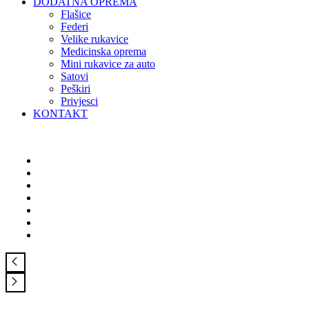
DODATNA OPREMA
Flašice
Federi
Velike rukavice
Medicinska oprema
Mini rukavice za auto
Satovi
Peškiri
Privjesci
KONTAKT