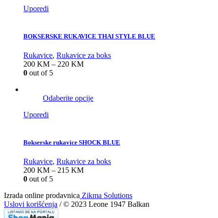
Uporedi
BOKSERSKE RUKAVICE THAI STYLE BLUE
Rukavice
,
Rukavice za boks
200
KM
–
220
KM
0
out of 5
Odaberite opcije
Uporedi
Bokserske rukavice SHOCK BLUE
Rukavice
,
Rukavice za boks
200
KM
–
215
KM
0
out of 5
Izrada online prodavnica
Zikma Solutions
Uslovi korišćenja
/ © 2023 Leone 1947 Balkan