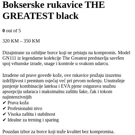
Bokserske rukavice THE
GREATEST black
0
out of 5
320
KM
–
350
KM
Dizajnirane za ozbiljne borce koji ne pristaju na kompromis. Model
GN111 iz legendarne kolekcije The Greatest predstavlja savršen
spoj vrhunske izrade, snage i kontrole u svakom udarcu.
Izrađene od prave goveđe kože, ove rukavice pružaju izuzetnu
izdržljivost i premium osjećaj već pri prvom nošenju. Unutrašnje
punjenje kombinacije lateksa i EVA pjene osigurava snažnu
apsorpciju udaraca i maksimalnu zaštitu šake, čak i tokom
najintenzivnijih
✔ Prava koža
✔ Profesionalni nivo
✔ Visoka zaštita i stabilnost
✔ Idealne za trening i sparing
Pouzdan izbor za borce koji traže kvalitet bez kompromisa.