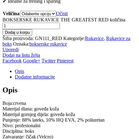
✔ Idealne za trening i sparing
Veličina
Očisti
BOKSERSKE RUKAVICE THE GREATEST RED količina
Dodaj u korpu
Šifra proizvoda:
GN111_RED
Kategorije:
Rukavice
,
Rukavice za
boks
Oznaka:
bokserske rukavice
Uporedi
Dodaj na listu želja
Facebook
Google+
Twitter
Pinterest
Opis
Dodatne informacije
Opis
Boja:crvena
Materijal dlana: goveđa koža
Materijal gornjeg dijela: goveđa koža
Punjenje: 88% lateks, 10% HQ EVA, 2% poliuretan
Nivo: profesionalni
Disciplina: boks
Zatvaranje: čičak (Velcro)