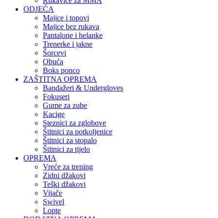
Rukavice za MMA
ODJEĆA
Majice i topovi
Majice bez rukava
Pantalone i helanke
Trenerke i jakne
Šorcevi
Obuća
Boks ponco
ZAŠTITNA OPREMA
Bandažeri & Undergloves
Fokuseri
Gume za zube
Kacige
Steznici za zglobove
Štitnici za potkoljenice
Štitnici za stopalo
Štitnici za tijelo
OPREMA
Vreće za trening
Zidni džakovi
Teški džakovi
Vijače
Swivel
Lopte