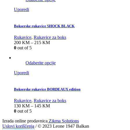
Uporedi
Bokserske rukavice SHOCK BLACK
Rukavice
,
Rukavice za boks
200
KM
–
215
KM
0
out of 5
Odaberite opcije
Uporedi
Bokserske rukavice BORDEAUX edition
Rukavice
,
Rukavice za boks
130
KM
–
145
KM
0
out of 5
Izrada online prodavnica
Zikma Solutions
Uslovi korišćenja
/ © 2023 Leone 1947 Balkan