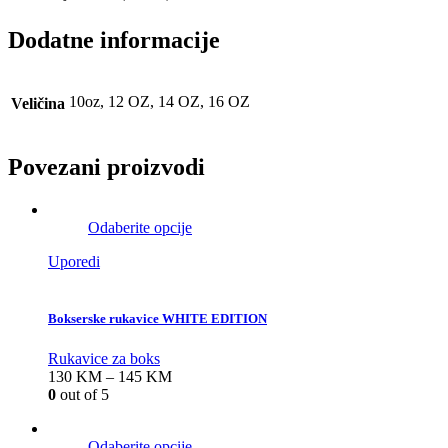
Dodatne informacije
10oz, 12 OZ, 14 OZ, 16 OZ
Veličina
Povezani proizvodi
Odaberite opcije
Uporedi
Bokserske rukavice WHITE EDITION
Rukavice za boks
130
KM
–
145
KM
0
out of 5
Odaberite opcije