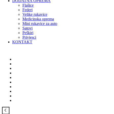
DODATNA OPREMA
Flašice
Federi
Velike rukavice
Medicinska oprema
Mini rukavice za auto
Satovi
Peškiri
Privjesci
KONTAKT