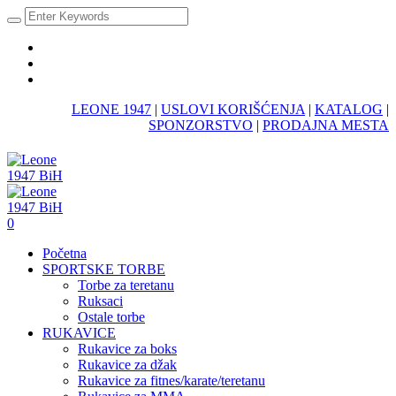
LEONE 1947
|
USLOVI KORIŠĆENJA
|
KATALOG
|
SPONZORSTVO
|
PRODAJNA MESTA
0
Početna
SPORTSKE TORBE
Torbe za teretanu
Ruksaci
Ostale torbe
RUKAVICE
Rukavice za boks
Rukavice za džak
Rukavice za fitnes/karate/teretanu