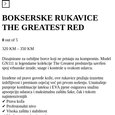
BOKSERSKE RUKAVICE
THE GREATEST RED
0
out of 5
320
KM
–
350
KM
Dizajnirane za ozbiljne borce koji ne pristaju na kompromis. Model
GN111 iz legendarne kolekcije The Greatest predstavlja savršen
spoj vrhunske izrade, snage i kontrole u svakom udarcu.
Izrađene od prave goveđe kože, ove rukavice pružaju izuzetnu
izdržljivost i premium osjećaj već pri prvom nošenju. Unutrašnje
punjenje kombinacije lateksa i EVA pjene osigurava snažnu
apsorpciju udaraca i maksimalnu zaštitu šake, čak i tokom
najintenzivnijih
✔ Prava koža
✔ Profesionalni nivo
✔ Visoka zaštita i stabilnost